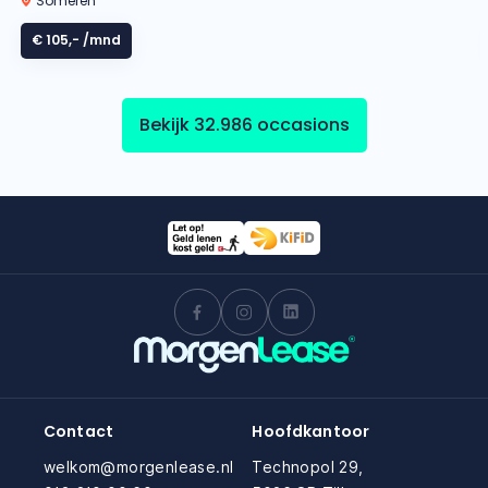
Someren
€ 105,-
/mnd
Bekijk 32.986 occasions
Contact
Hoofdkantoor
welkom@morgenlease.nl
Technopol 29,