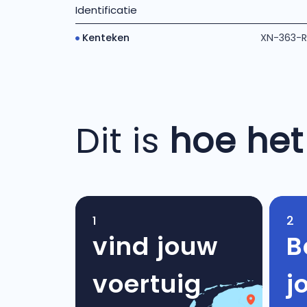
Identificatie
Kenteken
XN-363-R
Dit is
hoe het
1
2
vind jouw
B
voertuig
j