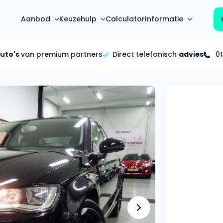
Aanbod
Keuzehulp
Calculator
Informatie
auto's
van premium partners
Direct telefonisch
advies
01
Top 5 populaire merken
Hoeveel kan ik lenen?
Mercedes-Benz
Over ons
Bereken in één minuut
(3500+ auto's)
Gehele FAQ’s
Calculator
Volkswagen
Bekijk volledige FAQ’s
s
Maandbedrag berekenen
(4500+ auto's)
Zakelijk
Offerte vergelijken
Volvo
Vragen over zakelijk
Wij geven jou een betere deal
(1000+ auto's)
Particulier
Audi
Vragen over particulier
auto’s
(2000+ auto's)
Jouw aanvraag