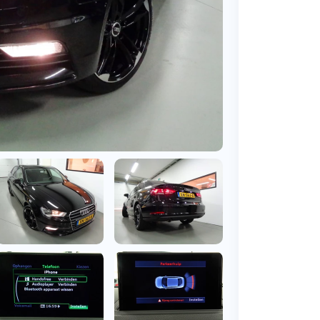
BMW
Vragen over jouw aanvraag
ens
(2000+ auto's)
Leasevormen
Vragen over leasevormen
ens