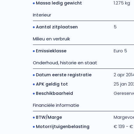
Massa ledig gewicht
1.275 kg
Interieur
Aantal zitplaatsen
5
Milieu en verbruik
Emissieklasse
Euro 5
Onderhoud, historie en staat
Datum eerste registratie
2 apr 201
APK geldig tot
25 jan 20
Beschikbaarheid
Gereserv
Financiële informatie
BTW/Marge
Margevoe
Motorrijtuigenbelasting
€ 139 - €