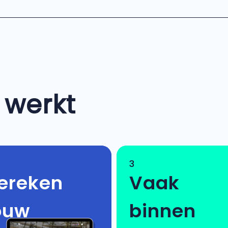
 werkt
3
ereken
Vaak
ouw
binnen