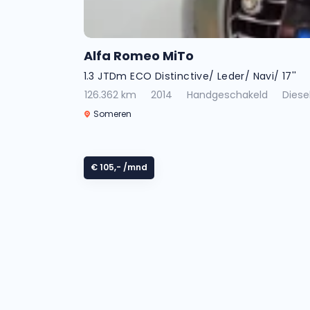
Alfa Romeo MiTo
1.3 JTDm ECO Distinctive/ Leder/ Navi/ 17''
126.362 km
2014
Handgeschakeld
Diese
Someren
€ 105,-
/mnd