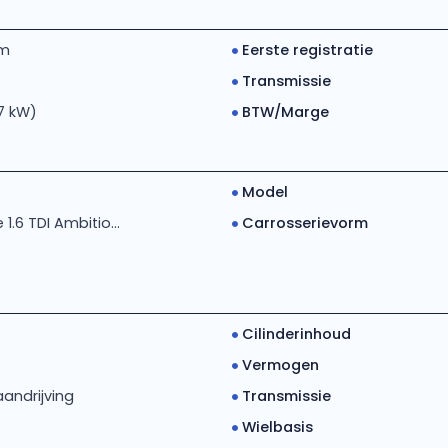
km
Eerste registratie
Transmissie
7 kW)
BTW/Marge
Model
1.6 TDI Ambitio...
Carrosserievorm
Cilinderinhoud
Vermogen
andrijving
Transmissie
Wielbasis