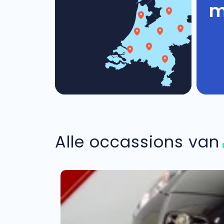
m
Alle occassions va