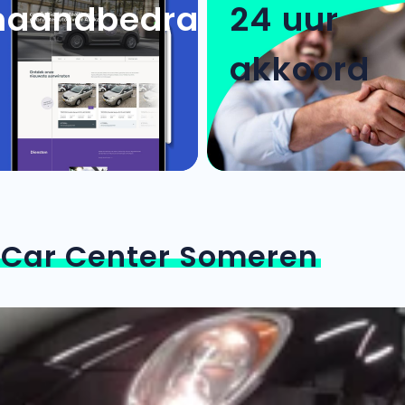
aandbedrag
24 uur
akkoord
n
Car Center Someren