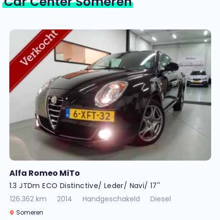
Car Center Someren
Alfa Romeo MiTo
1.3 JTDm ECO Distinctive/ Leder/ Navi/ 17''
126.362 km
2014
Handgeschakeld
Diesel
Someren