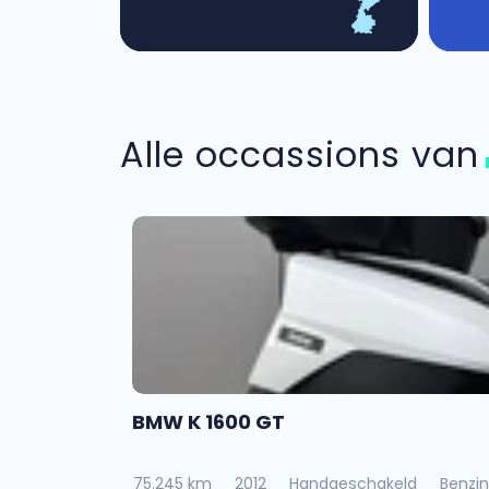
Alle occassions va
BMW K 1600 GT
75.245 km
2012
Handgeschakeld
Benzi