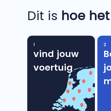
Dit is
hoe het
1
2
vind jouw
B
voertuig
j
m