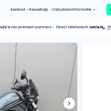
Aanbod
Keuzehulp
Calculator
Informatie
auto's
van premium partners
Direct telefonisch
advies
01
Top 5 populaire merken
Hoeveel kan ik lenen?
Mercedes-Benz
Over ons
Bereken in één minuut
(3500+ auto's)
Gehele FAQ’s
Calculator
Volkswagen
Bekijk volledige FAQ’s
s
Maandbedrag berekenen
(4500+ auto's)
Zakelijk
Offerte vergelijken
Volvo
Vragen over zakelijk
Wij geven jou een betere deal
(1000+ auto's)
Particulier
Audi
Vragen over particulier
auto’s
(2000+ auto's)
Jouw aanvraag