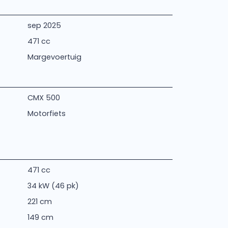
sep 2025
471 cc
Margevoertuig
CMX 500
Motorfiets
471 cc
34 kW (46 pk)
221 cm
149 cm