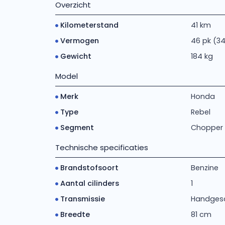
Overzicht
Kilometerstand
41 km
Vermogen
46 pk (3
Gewicht
184 kg
Model
Merk
Honda
Type
Rebel
Segment
Chopper
Technische specificaties
Brandstofsoort
Benzine
Aantal cilinders
1
Transmissie
Handges
Breedte
81 cm