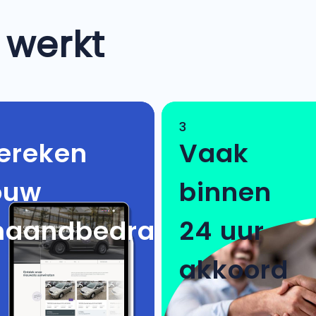
 werkt
3
ereken
Vaak
ouw
binnen
aandbedrag
24 uur
akkoord