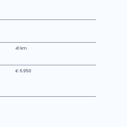
41 km
€ 6.950