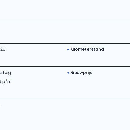
025
Kilometerstand
rtuig
Nieuwprijs
13 p/m
L