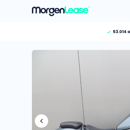
53.014 
Vind jouw auto
Gehele aanbod
Bekijk volledig aanbod
Gezinsauto’s
Bekijk alle gezinsauto’
Hele aanbod
Bekijk alle stadsauto’s
EV’s/Hybrides
Bekijk alle electrische 