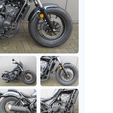
BMW
Vragen over jouw aanvraag
ens
(2000+ auto's)
Leasevormen
Vragen over leasevormen
ens