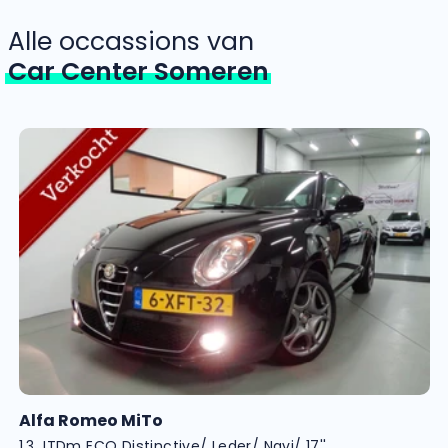
Alle occassions van
Car Center Someren
Alfa Romeo MiTo
1.3 JTDm ECO Distinctive/ Leder/ Navi/ 17''