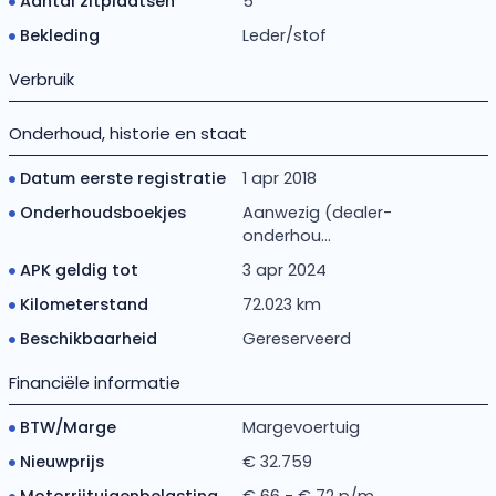
Aantal zitplaatsen
5
Bekleding
Leder/stof
Verbruik
Onderhoud, historie en staat
Datum eerste registratie
1 apr 2018
Onderhoudsboekjes
Aanwezig (dealer-
onderhou...
APK geldig tot
3 apr 2024
Kilometerstand
72.023 km
Beschikbaarheid
Gereserveerd
Financiële informatie
BTW/Marge
Margevoertuig
Nieuwprijs
€ 32.759
Motorrijtuigenbelasting
€ 66 - € 72 p/m