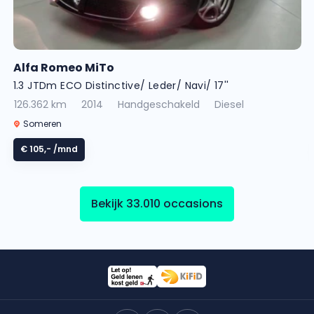
Alfa Romeo MiTo
1.3 JTDm ECO Distinctive/ Leder/ Navi/ 17''
126.362 km
2014
Handgeschakeld
Diesel
Someren
€ 105,-
/mnd
Bekijk 33.010 occasions