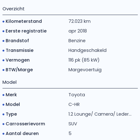
Overzicht
Kilometerstand
72.023 km
Eerste registratie
apr 2018
Brandstof
Benzine
Transmissie
Handgeschakeld
Vermogen
116 pk (85 kW)
BTW/Marge
Margevoertuig
Model
Merk
Toyota
Model
C-HR
Type
1.2 Lounge/ Camera/ Leder...
Carrosserievorm
SUV
Aantal deuren
5