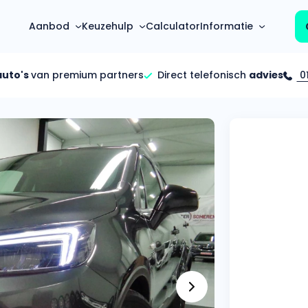
Aanbod
Keuzehulp
Calculator
Informatie
auto's
van premium partners
Direct telefonisch
advies
01
Top 5 populaire merken
Hoeveel kan ik lenen?
Mercedes-Benz
Over ons
Bereken in één minuut
(3500+ auto's)
Gehele FAQ’s
Calculator
Volkswagen
Bekijk volledige FAQ’s
s
Maandbedrag berekenen
(4500+ auto's)
Zakelijk
Offerte vergelijken
Volvo
Vragen over zakelijk
Wij geven jou een betere deal
(1000+ auto's)
Particulier
Audi
Vragen over particulier
auto’s
(2000+ auto's)
Jouw aanvraag