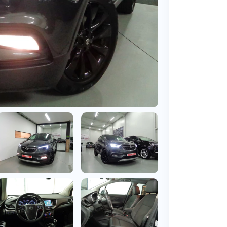
BMW
Vragen over jouw aanvraag
ens
(2000+ auto's)
Leasevormen
Vragen over leasevormen
ens