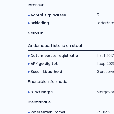
Interieur
Aantal zitplaatsen
5
Bekleding
Leder/st
Verbruik
Onderhoud, historie en staat
Datum eerste registratie
1 mrt 2017
APK geldig tot
1 sep 202
Beschikbaarheid
Gereserv
Financiële informatie
BTW/Marge
Margevoe
Identificatie
Referentienummer
758699