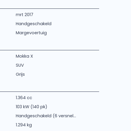
mrt 2017
Handgeschakeld
Margevoertuig
Mokka X
SUV
Grijs
1.364 cc
103 kW (140 pk)
Handgeschakeld (6 versnel...
1.294 kg