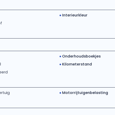
Interieurkleur
of
Onderhoudsboekjes
3
Kilometerstand
eerd
rtuig
Motorrijtuigenbelasting