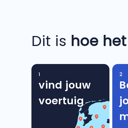
Dit is
hoe het
1
2
vind jouw
B
voertuig
j
m