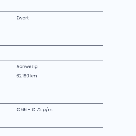
Zwart
Aanwezig
62.180 km
€ 66 - € 72 p/m