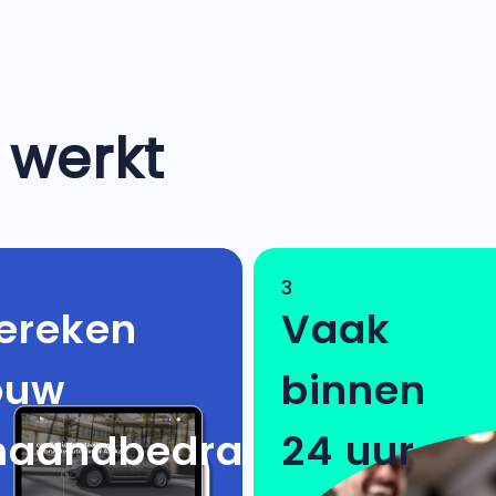
 werkt
3
ereken
Vaak
ouw
binnen
aandbedrag
24 uur