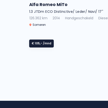
Alfa Romeo MiTo
1.3 JTDm ECO Distinctive/ Leder/ Navi/ 17''
126.362 km
2014
Handgeschakeld
Diese
Someren
€ 105,-
/mnd