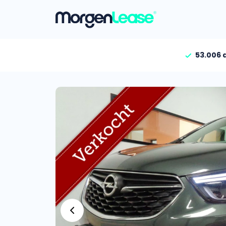
53.006 
Vind jouw auto
Gehele aanbod
Bekijk volledig aanbod
Gezinsauto’s
Bekijk alle gezinsauto’
Hele aanbod
Bekijk alle stadsauto’s
EV’s/Hybrides
Bekijk alle electrische 