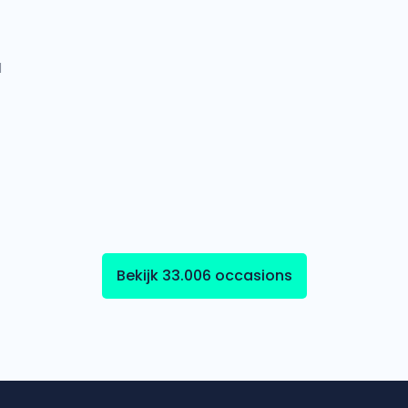
l
Bekijk 33.006 occasions