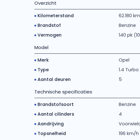
Overzicht
Kilometerstand
62.180 km
Brandstof
Benzine
Vermogen
140 pk (1
Model
Merk
Opel
Type
1.4 Turbo
Aantal deuren
5
Technische specificaties
Brandstofsoort
Benzine
Aantal cilinders
4
Aandrijving
Voorwiela
Topsnelheid
196 km/h