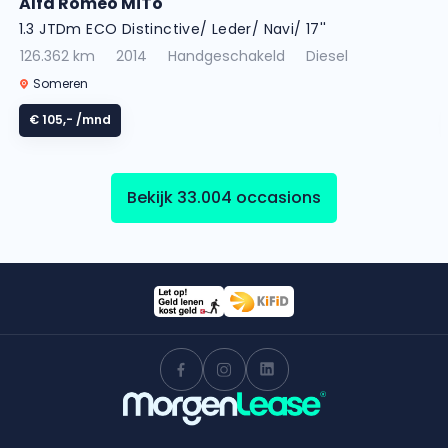
Alfa Romeo MiTo
1.3 JTDm ECO Distinctive/ Leder/ Navi/ 17''
126.362 km
2014
Handgeschakeld
Diesel
Someren
€ 105,-
/mnd
Bekijk 33.004 occasions