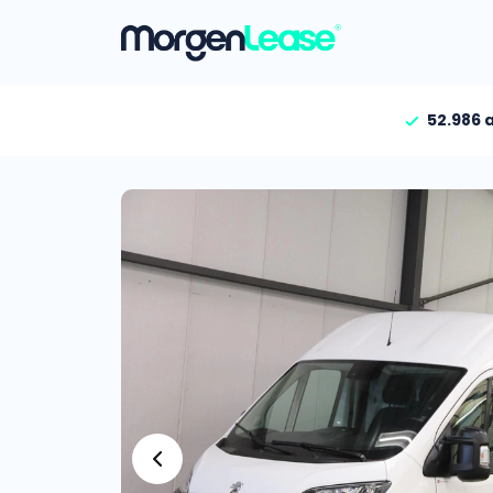
52.986 
Vind jouw auto
Gehele aanbod
Bekijk volledig aanbod
Gezinsauto’s
Bekijk alle gezinsauto’
Hele aanbod
Bekijk alle stadsauto’s
EV’s/Hybrides
Bekijk alle electrische 