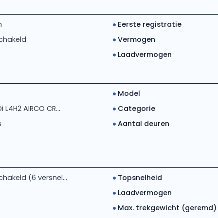
m
Eerste registratie
chakeld
Vermogen
Laadvermogen
Model
Di L4H2 AIRCO CR...
Categorie
s
Aantal deuren
akeld (6 versnel...
Topsnelheid
Laadvermogen
Max. trekgewicht (geremd)