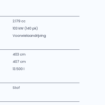
2.179 cc
103 kW (140 pk)
Voorwielaandrijving
403 cm
407 cm
13.500 l
Stof