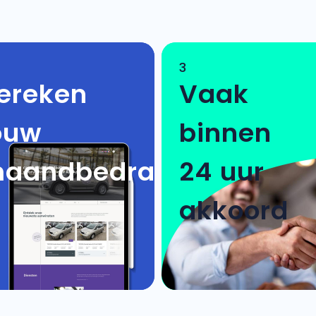
3
ereken
Vaak
ouw
binnen
aandbedrag
24 uur
akkoord