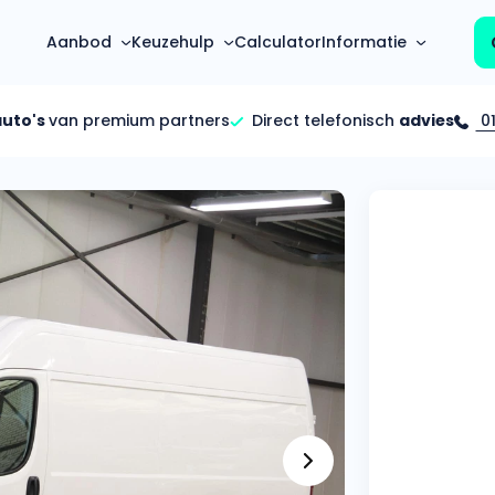
Aanbod
Keuzehulp
Calculator
Informatie
auto's
van premium partners
Direct telefonisch
advies
01
Top 5 populaire merken
Hoeveel kan ik lenen?
Mercedes-Benz
Over ons
Bereken in één minuut
(3500+ auto's)
Gehele FAQ’s
Calculator
Volkswagen
Bekijk volledige FAQ’s
s
Maandbedrag berekenen
(4500+ auto's)
Zakelijk
Offerte vergelijken
Volvo
Vragen over zakelijk
Wij geven jou een betere deal
(1000+ auto's)
Particulier
Audi
Vragen over particulier
auto’s
(2000+ auto's)
Jouw aanvraag