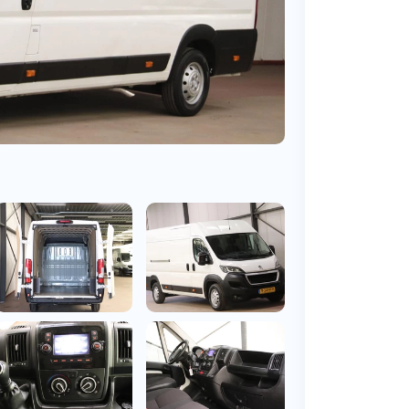
BMW
Vragen over jouw aanvraag
ens
(2000+ auto's)
Leasevormen
Vragen over leasevormen
ens