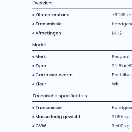
Overzicht
Kilometerstand
76.238 k
Transmissie
Handges
Afmetingen
L4H2
Model
Merk
Peugeot
Type
2.2 BlueH
Carrosserievorm
Bestelbu
Kleur
Wit
Technische specificaties
Transmissie
Handgesch
Massa ledig gewicht
2.065 kg
GVW
3.500 kg