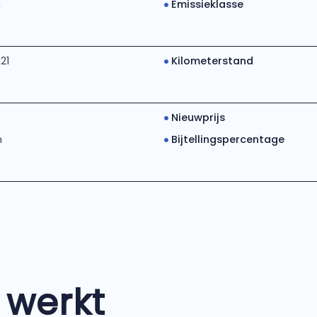
m
Emissieklasse
21
Kilometerstand
Nieuwprijs
m
Bijtellingspercentage
 werkt