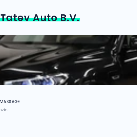
n
Tatev Auto B.V.
 MASSAGE
zin...