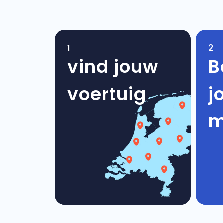
1
2
vind jouw
B
voertuig
j
m