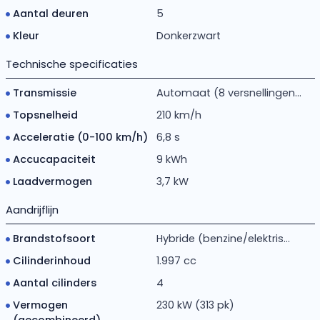
Aantal deuren
5
Kleur
Donkerzwart
Technische specificaties
Transmissie
Automaat (8 versnellingen...
Topsnelheid
210 km/h
Acceleratie (0-100 km/h)
6,8 s
Accucapaciteit
9 kWh
Laadvermogen
3,7 kW
Aandrijflijn
Brandstofsoort
Hybride (benzine/elektris...
Cilinderinhoud
1.997 cc
Aantal cilinders
4
Vermogen
230 kW (313 pk)
(gecombineerd)