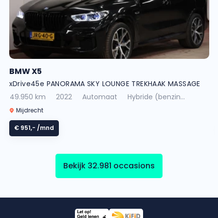
BMW X5
xDrive45e PANORAMA SKY LOUNGE TREKHAAK MASSAGE
49.950 km
2022
Automaat
Hybride (benzin...
Mijdrecht
€ 951,-
/mnd
Bekijk 32.981 occasions