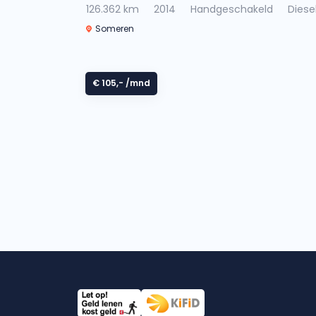
126.362 km
2014
Handgeschakeld
Diese
Someren
€ 105,-
/mnd