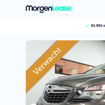
52.962 
Vind jouw auto
Gehele aanbod
Bekijk volledig aanbod
Gezinsauto’s
Bekijk alle gezinsauto’
Hele aanbod
Bekijk alle stadsauto’s
EV’s/Hybrides
Bekijk alle electrische 