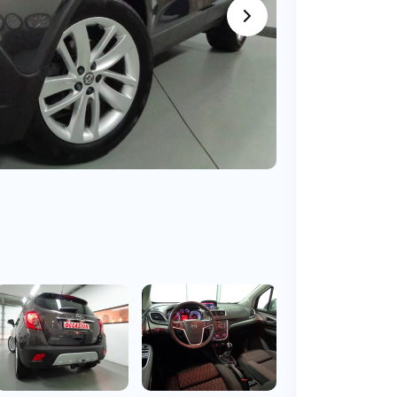
BMW
Vragen over jouw aanvraag
ens
(2000+ auto's)
Leasevormen
Vragen over leasevormen
ens