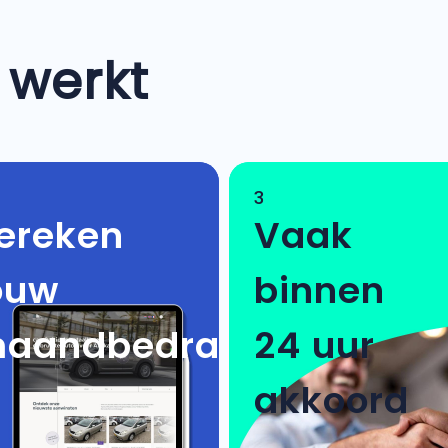
 werkt
3
ereken
Vaak
ouw
binnen
aandbedrag
24 uur
akkoord