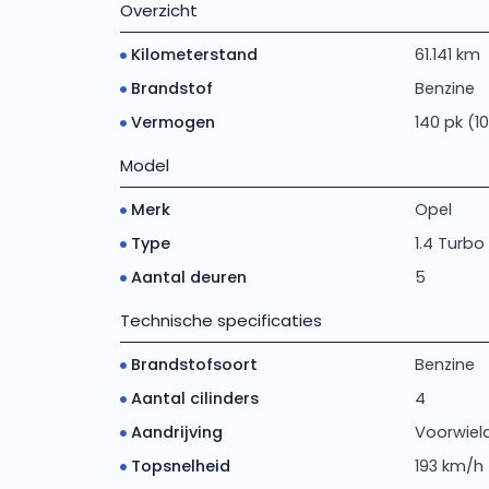
Overzicht
Kilometerstand
61.141 km
Brandstof
Benzine
Vermogen
140 pk (1
Model
Merk
Opel
Type
1.4 Turbo 
Aantal deuren
5
Technische specificaties
Brandstofsoort
Benzine
Aantal cilinders
4
Aandrijving
Voorwiela
Topsnelheid
193 km/h