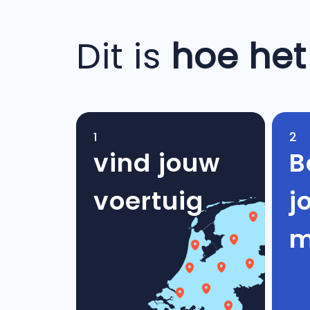
Dit is
hoe het
1
2
vind jouw
B
voertuig
j
m