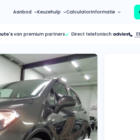
Aanbod
Keuzehulp
Calculator
Informatie
auto's
van premium partners
Direct telefonisch
advies
01
Top 5 populaire merken
Hoeveel kan ik lenen?
Mercedes-Benz
Over ons
Bereken in één minuut
(3500+ auto's)
Gehele FAQ’s
Calculator
Volkswagen
Bekijk volledige FAQ’s
s
Maandbedrag berekenen
(4500+ auto's)
Zakelijk
Offerte vergelijken
Volvo
Vragen over zakelijk
Wij geven jou een betere deal
(1000+ auto's)
Particulier
Audi
Vragen over particulier
auto’s
(2000+ auto's)
Jouw aanvraag