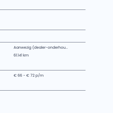
Aanwezig (dealer-onderhou...
61.141 km
€ 66 - € 72 p/m