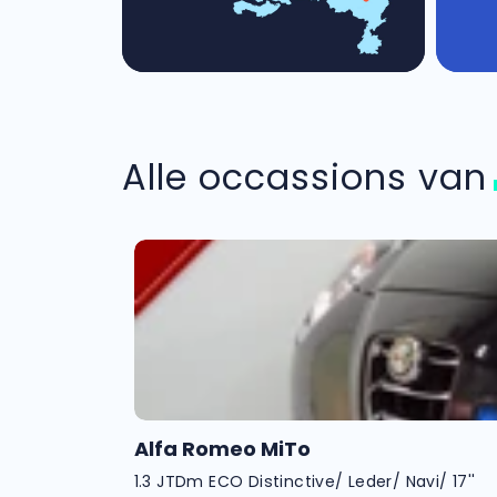
Alle occassions va
Alfa Romeo MiTo
1.3 JTDm ECO Distinctive/ Leder/ Navi/ 17''