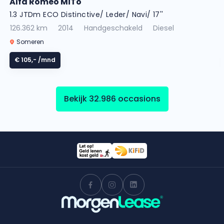
Alfa Romeo MiTo
1.3 JTDm ECO Distinctive/ Leder/ Navi/ 17''
126.362 km
2014
Handgeschakeld
Diesel
Someren
€ 105,-
/mnd
Bekijk 32.986 occasions