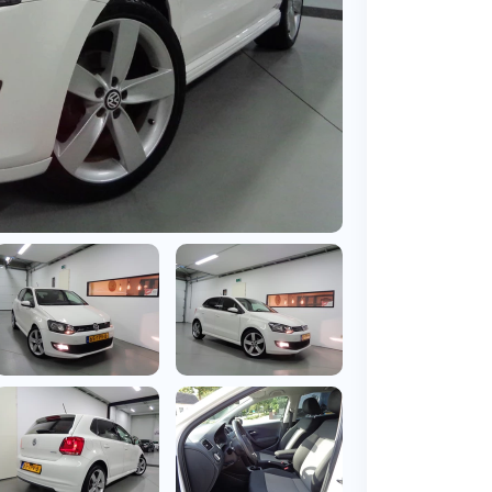
BMW
Vragen over jouw aanvraag
ens
(2000+ auto's)
Leasevormen
Vragen over leasevormen
ens