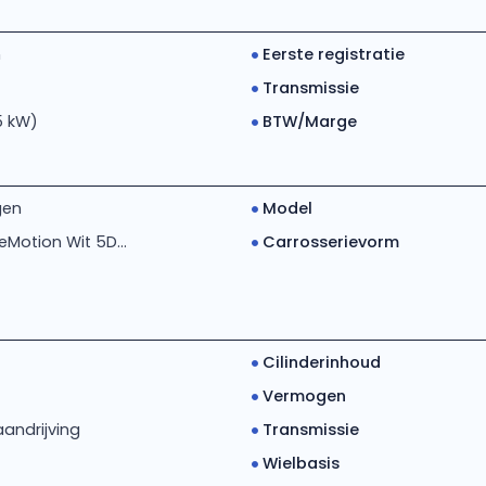
m
Eerste registratie
Transmissie
5 kW)
BTW/Marge
gen
Model
ueMotion Wit 5D...
Carrosserievorm
Cilinderinhoud
Vermogen
andrijving
Transmissie
Wielbasis