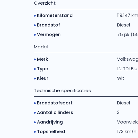
Overzicht
Kilometerstand
119.147 k
Brandstof
Diesel
Vermogen
75 pk (5
Model
Merk
Volkswa
Type
1.2 TDI Bl
Kleur
Wit
Technische specificaties
Brandstofsoort
Diesel
Aantal cilinders
3
Aandrijving
Voorwiela
Topsnelheid
173 km/h