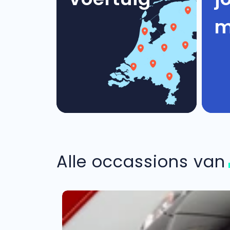
m
Alle occassions va