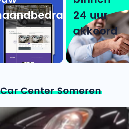
aandbedrag
24 uur
akkoord
n
Car Center Someren