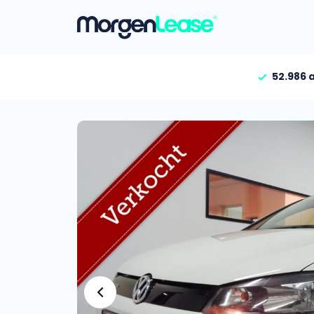
52.986 
Vind jouw auto
Gehele aanbod
Bekijk volledig aanbod
Gezinsauto’s
Bekijk alle gezinsauto’
Hele aanbod
Bekijk alle stadsauto’s
EV’s/Hybrides
Bekijk alle electrische 