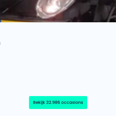
l
Bekijk 32.986 occasions