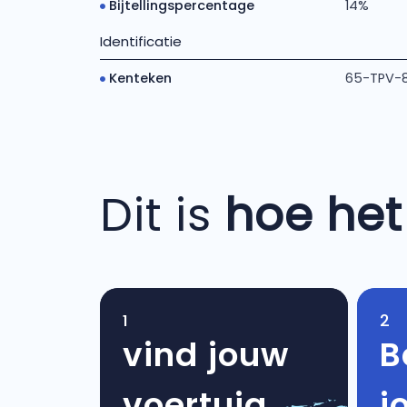
Bijtellingspercentage
14%
Identificatie
Kenteken
65-TPV-
Dit is
hoe het
1
2
vind jouw
B
voertuig
j