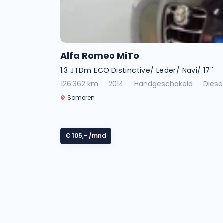
Alfa Romeo MiTo
1.3 JTDm ECO Distinctive/ Leder/ Navi/ 17''
126.362 km
2014
Handgeschakeld
Diese
Someren
€ 105,-
/mnd