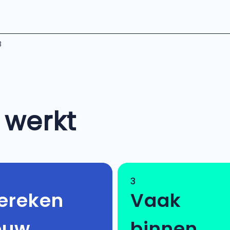
8
 werkt
3
ereken
Vaak
ouw
binnen