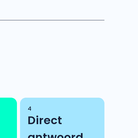
4
Direct
antwoord