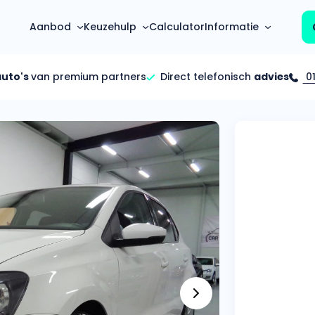
Aanbod
Keuzehulp
Calculator
Informatie
auto's
van premium partners
Direct telefonisch
advies
01
Top 5 populaire merken
Hoeveel kan ik lenen?
Mercedes-Benz
Over ons
Bereken in één minuut
(3500+ auto's)
Gehele FAQ’s
Calculator
Volkswagen
Bekijk volledige FAQ’s
s
Maandbedrag berekenen
(4500+ auto's)
Zakelijk
Offerte vergelijken
Volvo
Vragen over zakelijk
Wij geven jou een betere deal
(1000+ auto's)
Particulier
Audi
Vragen over particulier
auto’s
(2000+ auto's)
Jouw aanvraag