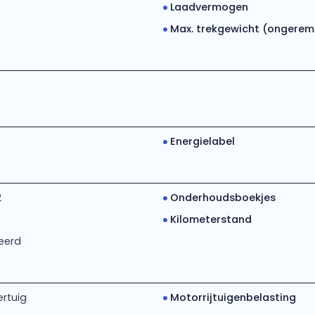
Laadvermogen
Max. trekgewicht (ongerem..
Energielabel
2
Onderhoudsboekjes
Kilometerstand
eerd
rtuig
Motorrijtuigenbelasting