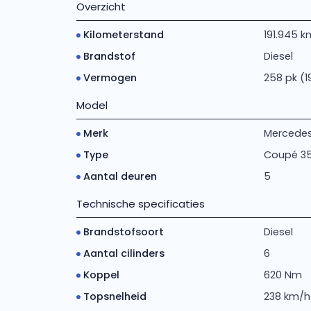
Overzicht
Kilometerstand
191.945 k
Brandstof
Diesel
Vermogen
258 pk (1
Model
Merk
Mercede
Type
Coupé 35
Aantal deuren
5
Technische specificaties
Brandstofsoort
Diesel
Aantal cilinders
6
Koppel
620 Nm
Topsnelheid
238 km/h