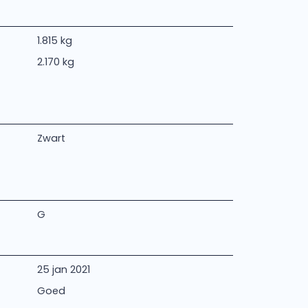
1.815 kg
2.170 kg
Zwart
G
25 jan 2021
Goed