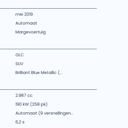
mei 2019
Automaat
Margevoertuig
GLC
SUV
Brilliant Blue Metallic (...
2.987 cc
190 kW (258 pk)
Automaat (9 versnellingen...
6,2 s