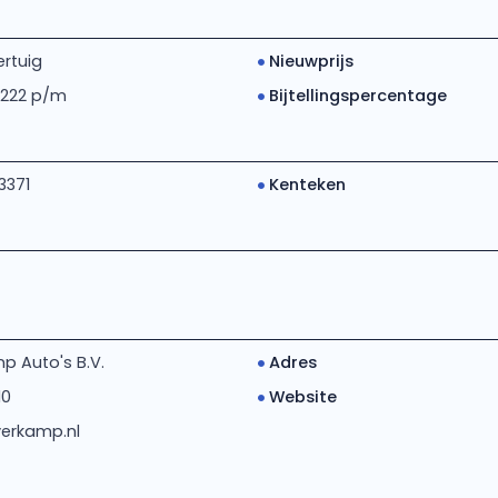
rtuig
Nieuwprijs
 222 p/m
Bijtellingspercentage
3371
Kenteken
p Auto's B.V.
Adres
10
Website
erkamp.nl