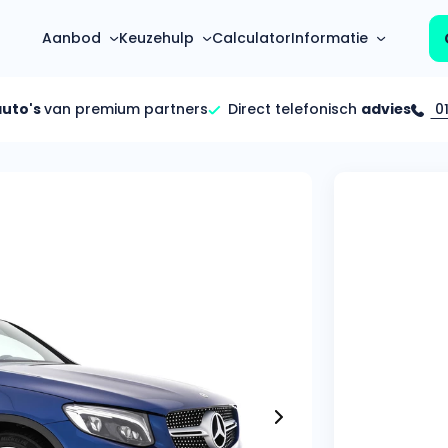
Aanbod
Keuzehulp
Calculator
Informatie
auto's
van premium partners
Direct telefonisch
advies
01
Top 5 populaire merken
Hoeveel kan ik lenen?
Mercedes-Benz
Over ons
Bereken in één minuut
(3500+ auto's)
Gehele FAQ’s
Calculator
Volkswagen
Bekijk volledige FAQ’s
s
Maandbedrag berekenen
(4500+ auto's)
Zakelijk
Offerte vergelijken
Volvo
Vragen over zakelijk
Wij geven jou een betere deal
(1000+ auto's)
Particulier
Audi
Vragen over particulier
auto’s
(2000+ auto's)
Jouw aanvraag