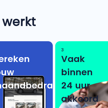
 werkt
3
ereken
Vaak
ouw
binnen
aandbedrag
24 uur
akkoord