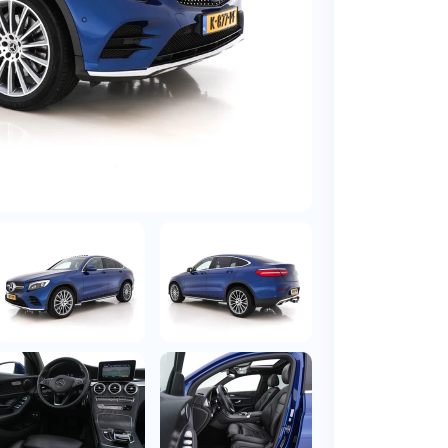
BMW
Vragen over jouw aanvraag
ens
(2000+ auto's)
Leasevormen
Vragen over leasevormen
ens