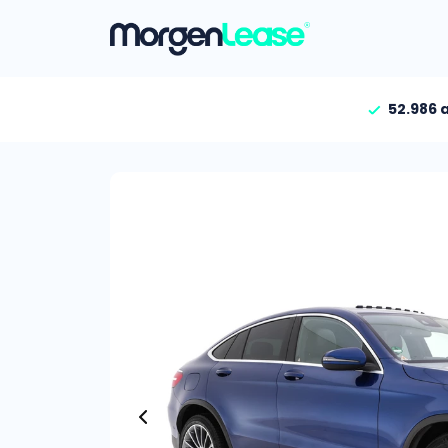
52.986 
Vind jouw auto
Gehele aanbod
Bekijk volledig aanbod
Gezinsauto’s
Bekijk alle gezinsauto’
Hele aanbod
Bekijk alle stadsauto’s
EV’s/Hybrides
Bekijk alle electrische 