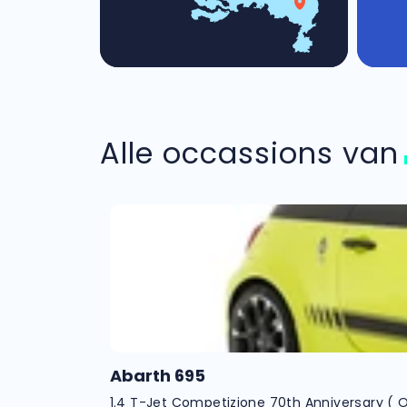
Alle occassions va
Abarth 695
1.4 T-Jet Competizione 70th Anniversary ( O