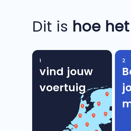
Dit is
hoe het
1
2
vind jouw
B
voertuig
j
m