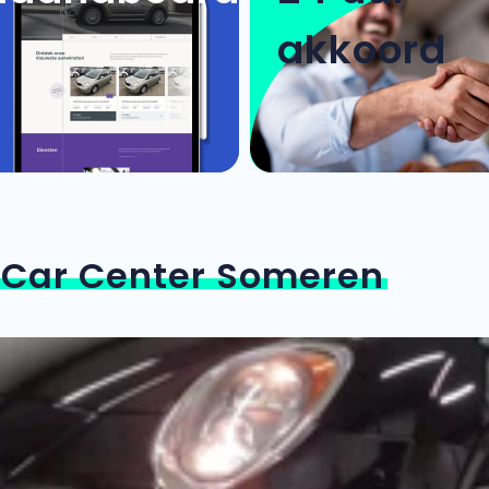
akkoord
n
Car Center Someren