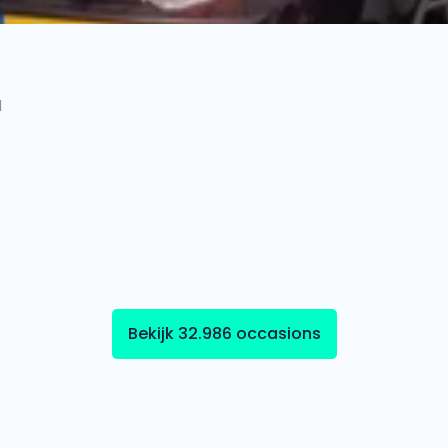
l
Bekijk 32.986 occasions