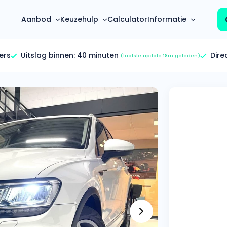
Aanbod
Keuzehulp
Calculator
Informatie
ers
Uitslag binnen:
40 minuten
Dire
(laatste update 18m geleden)
Top 5 populaire merken
Hoeveel kan ik lenen?
Mercedes-Benz
Over ons
Bereken in één minuut
(3500+ auto's)
Gehele FAQ’s
Calculator
Volkswagen
Bekijk volledige FAQ’s
s
Maandbedrag berekenen
(4500+ auto's)
Zakelijk
Offerte vergelijken
Volvo
Vragen over zakelijk
Wij geven jou een betere deal
(1000+ auto's)
Particulier
Audi
Vragen over particulier
auto’s
(2000+ auto's)
Jouw aanvraag