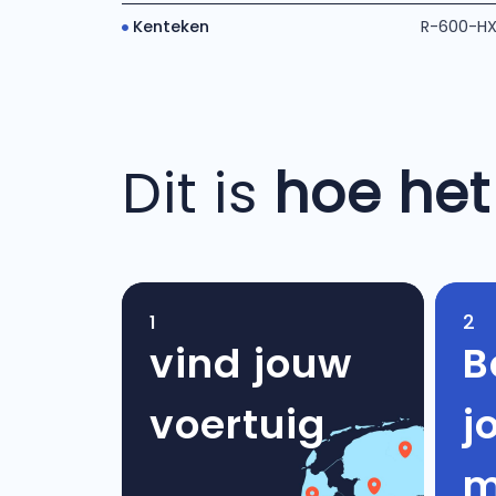
Kenteken
R-600-H
Dit is
hoe het
1
2
vind jouw
B
voertuig
j
m