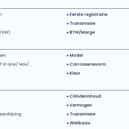
m
Eerste registratie
Transmissie
10 kW)
BTW/Marge
gen
Model
T R-Line/ Nav/ ...
Carrosserievorm
Kleur
Cilinderinhoud
Vermogen
andrijving
Transmissie
Wielbasis