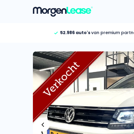
52.986 auto's
van premium partn
Vind jouw auto
Gehele aanbod
Bekijk volledig aanbod
Gezinsauto’s
Bekijk alle gezinsauto’
Hele aanbod
Bekijk alle stadsauto’s
EV’s/Hybrides
Bekijk alle electrische 