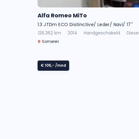
Alfa Romeo MiTo
1.3 JTDm ECO Distinctive/ Leder/ Navi/ 17''
126.362 km
2014
Handgeschakeld
Diese
Someren
€ 105,-
/mnd