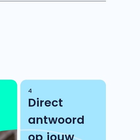
4
Direct
antwoord
op jouw