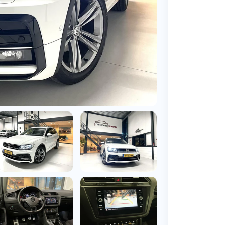
BMW
Vragen over jouw aanvraag
ens
(2000+ auto's)
Leasevormen
Vragen over leasevormen
ens