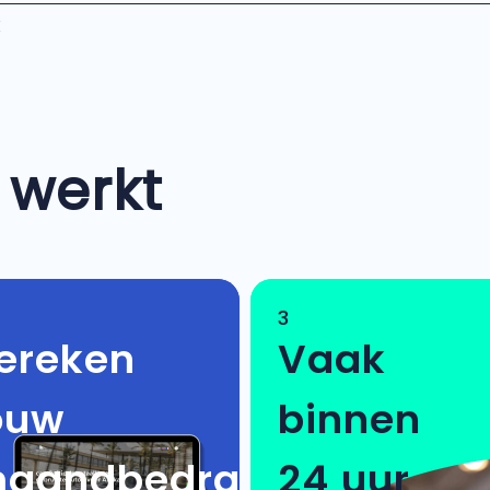
X
 werkt
3
ereken
Vaak
ouw
binnen
aandbedrag
24 uur