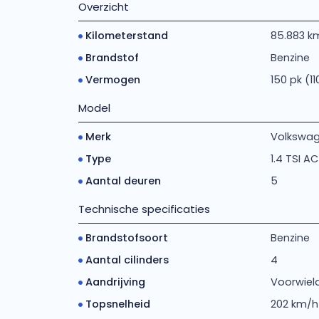
Overzicht
Kilometerstand
85.883 k
Brandstof
Benzine
Vermogen
150 pk (1
Model
Merk
Volkswa
Type
1.4 TSI AC
Aantal deuren
5
Technische specificaties
Brandstofsoort
Benzine
Aantal cilinders
4
Aandrijving
Voorwiela
Topsnelheid
202 km/h