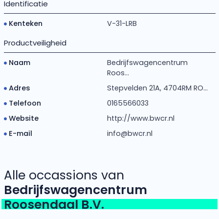
Identificatie
Kenteken
V-31-LRB
Productveiligheid
Naam
Bedrijfswagencentrum
Roos...
Adres
Stepvelden 21A, 4704RM RO...
Telefoon
0165566033
Website
http://www.bwcr.nl
E-mail
info@bwcr.nl
Alle occassions van
Bedrijfswagencentrum
Roosendaal B.V.