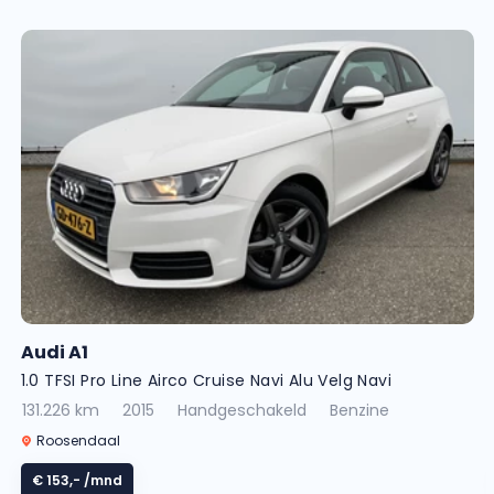
Audi A1
1.0 TFSI Pro Line Airco Cruise Navi Alu Velg Navi
131.226 km
2015
Handgeschakeld
Benzine
Roosendaal
€ 153,-
/mnd