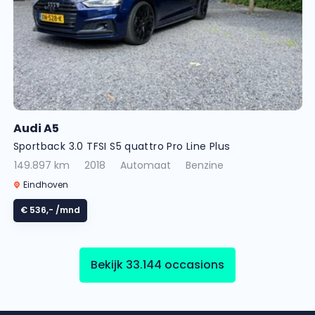
Audi A5
Sportback 3.0 TFSI S5 quattro Pro Line Plus
149.897 km
2018
Automaat
Benzine
Eindhoven
€ 536,-
/mnd
Bekijk 33.144 occasions