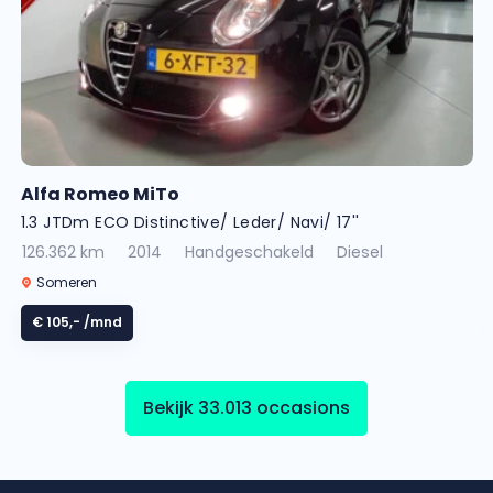
Alfa Romeo MiTo
1.3 JTDm ECO Distinctive/ Leder/ Navi/ 17''
126.362 km
2014
Handgeschakeld
Diesel
Someren
€ 105,-
/mnd
Bekijk 33.013 occasions