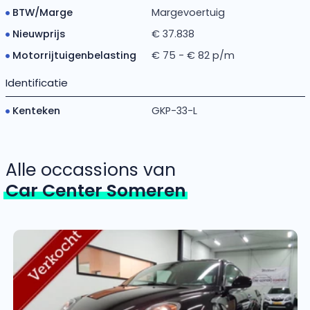
BTW/Marge
Margevoertuig
Nieuwprijs
€ 37.838
Motorrijtuigenbelasting
€ 75 - € 82 p/m
Identificatie
Kenteken
GKP-33-L
Alle occassions van
Car Center Someren