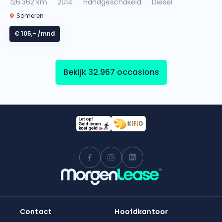
126.362 km
2014
Handgeschakeld
Diesel
Someren
€ 105,-
/mnd
Bekijk 32.967 occasions
Contact
Hoofdkantoor