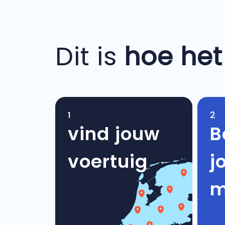
Dit is
hoe het
1
2
vind jouw
B
voertuig
j
m