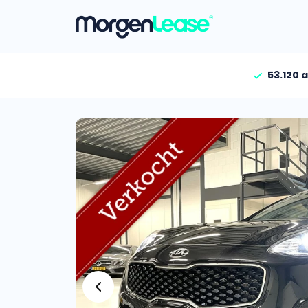
53.120 
Vind jouw auto
Gehele aanbod
Bekijk volledig aanbod
Gezinsauto’s
Bekijk alle gezinsauto’
Hele aanbod
Bekijk alle stadsauto’s
EV’s/Hybrides
Bekijk alle electrische 