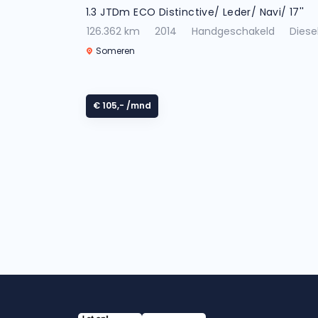
1.3 JTDm ECO Distinctive/ Leder/ Navi/ 17''
126.362 km
2014
Handgeschakeld
Diese
Someren
€ 105,-
/mnd