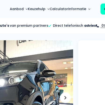
Aanbod
Keuzehulp
Calculator
Informatie
auto's
van premium partners
Direct telefonisch
advies
01
Top 5 populaire merken
Hoeveel kan ik lenen?
Mercedes-Benz
Over ons
Bereken in één minuut
(3500+ auto's)
Gehele FAQ’s
Calculator
Volkswagen
Bekijk volledige FAQ’s
s
Maandbedrag berekenen
(4500+ auto's)
Zakelijk
Offerte vergelijken
Volvo
Vragen over zakelijk
Wij geven jou een betere deal
(1000+ auto's)
Particulier
Audi
Vragen over particulier
auto’s
(2000+ auto's)
Jouw aanvraag