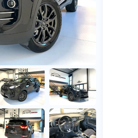
BMW
Vragen over jouw aanvraag
ens
(2000+ auto's)
Leasevormen
Vragen over leasevormen
ens