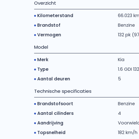
Overzicht
Kilometerstand
66.023 k
Brandstof
Benzine
Vermogen
132 pk (9
Model
Merk
Kia
Type
1.6 GDI 13
Aantal deuren
5
Technische specificaties
Brandstofsoort
Benzine
Aantal cilinders
4
Aandrijving
Voorwiela
Topsnelheid
182 km/h