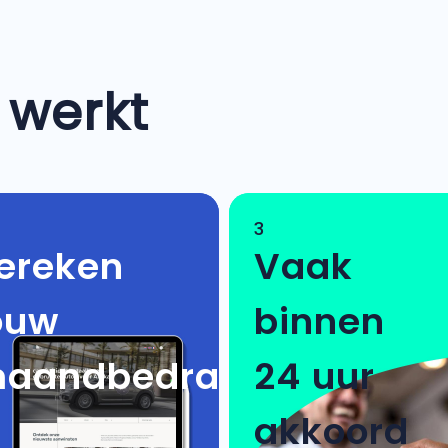
 werkt
3
ereken
Vaak
ouw
binnen
aandbedrag
24 uur
akkoord