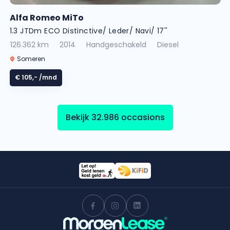
Alfa Romeo MiTo
1.3 JTDm ECO Distinctive/ Leder/ Navi/ 17''
126.362 km
2014
Handgeschakeld
Diesel
Someren
€ 105,-
/mnd
Bekijk 32.986 occasions