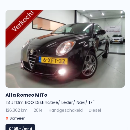
Alfa Romeo MiTo
1.3 JTDm ECO Distinctive/ Leder/ Navi/ 17''
126.362 km
2014
Handgeschakeld
Diesel
Someren
€ 105,-
/mnd