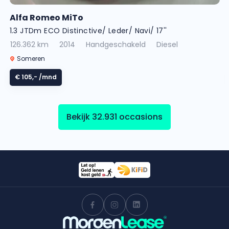
Alfa Romeo MiTo
1.3 JTDm ECO Distinctive/ Leder/ Navi/ 17''
126.362 km
2014
Handgeschakeld
Diesel
Someren
€ 105,-
/mnd
Bekijk 32.931 occasions