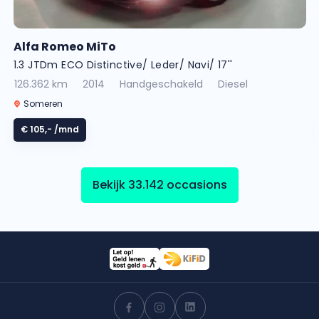
Alfa Romeo MiTo
1.3 JTDm ECO Distinctive/ Leder/ Navi/ 17''
126.362 km
2014
Handgeschakeld
Diesel
Someren
€ 105,-
/mnd
Bekijk 33.142 occasions