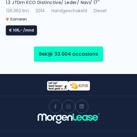
1.3 JTDm ECO Distinctive/ Leder/ Navi/ 17''
126.362 km
2014
Handgeschakeld
Diesel
Someren
€ 105,-
/mnd
Bekijk 33.004 occasions