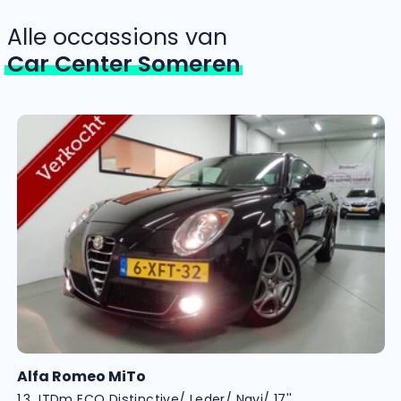
Alle occassions van
Car Center Someren
Alfa Romeo MiTo
1.3 JTDm ECO Distinctive/ Leder/ Navi/ 17''