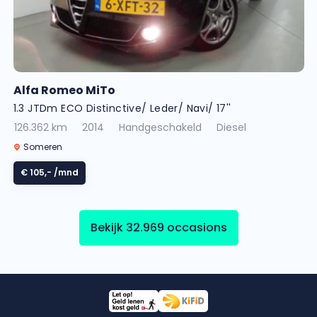
Alfa Romeo MiTo
1.3 JTDm ECO Distinctive/ Leder/ Navi/ 17''
126.362 km
2014
Handgeschakeld
Diesel
Someren
€ 105,-
/mnd
Bekijk 32.969 occasions