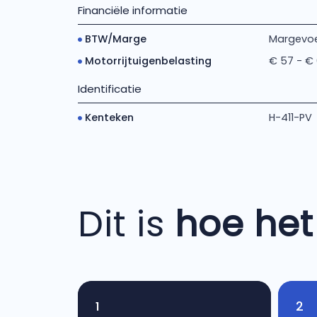
Financiële informatie
BTW/Marge
Margevoe
Motorrijtuigenbelasting
€ 57 - €
Identificatie
Kenteken
H-411-PV
Dit is
hoe het
1
2