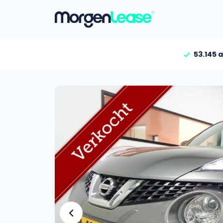
53.145 
Vind jouw auto
Gehele aanbod
Bekijk volledig aanbod
Gezinsauto’s
Bekijk alle gezinsauto’
Hele aanbod
Bekijk alle stadsauto’s
EV’s/Hybrides
Bekijk alle electrische 