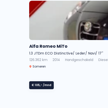
Alfa Romeo MiTo
1.3 JTDm ECO Distinctive/ Leder/ Navi/ 17''
126.362 km
2014
Handgeschakeld
Diese
Someren
€ 105,-
/mnd