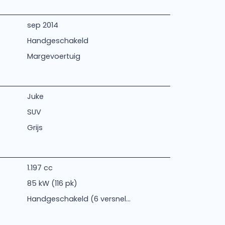
sep 2014
Handgeschakeld
Margevoertuig
Juke
SUV
Grijs
1.197 cc
85 kW (116 pk)
Handgeschakeld (6 versnel...