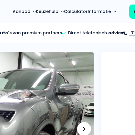
Aanbod
Keuzehulp
Calculator
Informatie
auto's
van premium partners
Direct telefonisch
advies
01
Top 5 populaire merken
Hoeveel kan ik lenen?
Mercedes-Benz
Over ons
Bereken in één minuut
(3500+ auto's)
Gehele FAQ’s
Calculator
Volkswagen
Bekijk volledige FAQ’s
s
Maandbedrag berekenen
(4500+ auto's)
Zakelijk
Offerte vergelijken
Volvo
Vragen over zakelijk
Wij geven jou een betere deal
(1000+ auto's)
Particulier
Audi
Vragen over particulier
auto’s
(2000+ auto's)
Jouw aanvraag