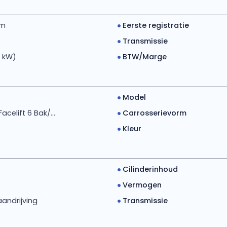
km
Eerste registratie
Transmissie
5 kW)
BTW/Marge
Model
Facelift 6 Bak/...
Carrosserievorm
Kleur
Cilinderinhoud
Vermogen
andrijving
Transmissie