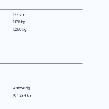
177 cm
1.178 kg
1.250 kg
Aanwezig
104.294 km