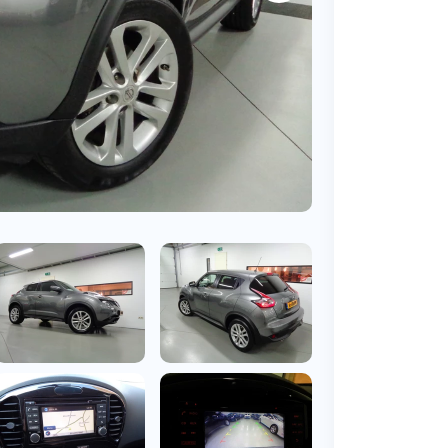
BMW
Vragen over jouw aanvraag
ens
(2000+ auto's)
Leasevormen
Vragen over leasevormen
ens