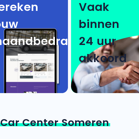
ereken
Vaak
ouw
binnen
aandbedrag
24 uur
akkoord
n
Car Center Someren