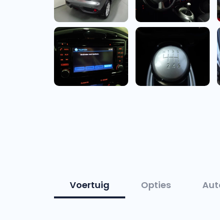
Voertuig
Opties
Aut