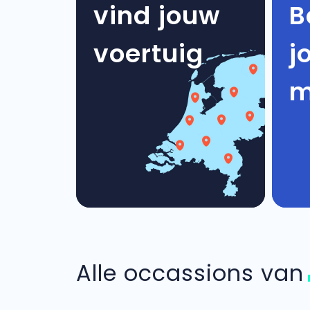
vind jouw
B
voertuig
j
m
Alle occassions va