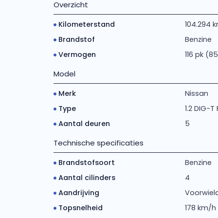
Overzicht
Kilometerstand
104.294 
Brandstof
Benzine
Vermogen
116 pk (8
Model
Merk
Nissan
Type
1.2 DIG-T 
Aantal deuren
5
Technische specificaties
Brandstofsoort
Benzine
Aantal cilinders
4
Aandrijving
Voorwiela
Topsnelheid
178 km/h