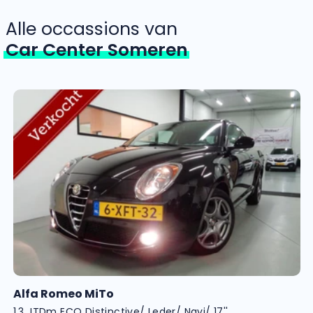
Alle occassions van
Car Center Someren
Alfa Romeo MiTo
1.3 JTDm ECO Distinctive/ Leder/ Navi/ 17''