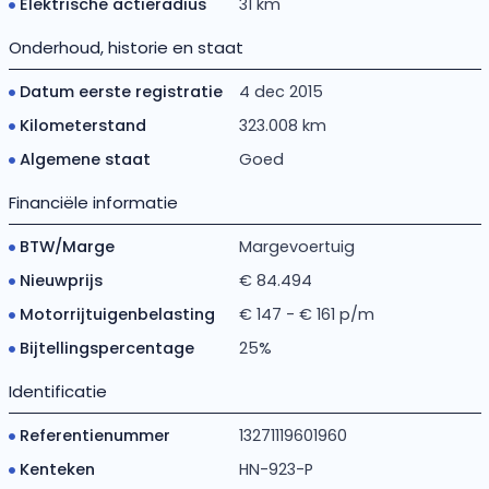
Elektrische actieradius
31 km
Onderhoud, historie en staat
Datum eerste registratie
4 dec 2015
Kilometerstand
323.008 km
Algemene staat
Goed
Financiële informatie
BTW/Marge
Margevoertuig
Nieuwprijs
€ 84.494
Motorrijtuigenbelasting
€ 147 - € 161 p/m
Bijtellingspercentage
25%
Identificatie
Referentienummer
13271119601960
Kenteken
HN-923-P