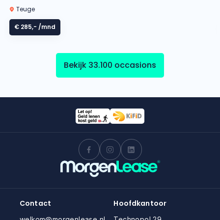
Teuge
€ 285,-
/mnd
Bekijk 33.100 occasions
Contact
Hoofdkantoor
welkom@morgenlease.nl
Technopol 29,