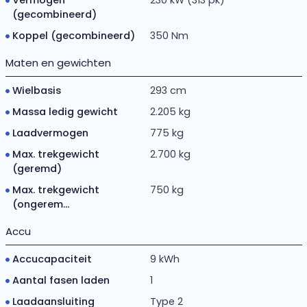
Vermogen
230 kW (313 pk)
(gecombineerd)
Koppel (gecombineerd)
350 Nm
Maten en gewichten
Wielbasis
293 cm
Massa ledig gewicht
2.205 kg
Laadvermogen
775 kg
Max. trekgewicht
2.700 kg
(geremd)
Max. trekgewicht
750 kg
(ongerem...
Accu
Accucapaciteit
9 kWh
Aantal fasen laden
1
Laadaansluiting
Type 2