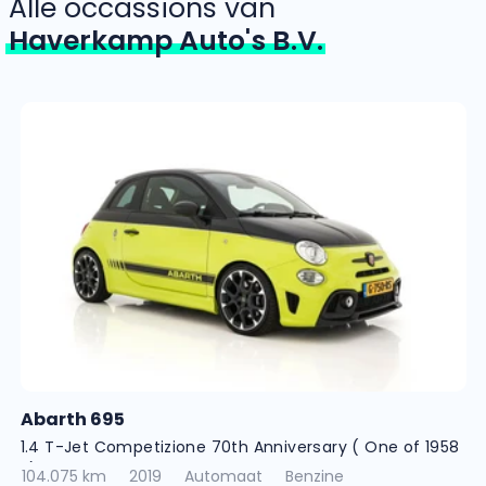
Alle occassions van
Haverkamp Auto's B.V.
Abarth 695
1.4 T-Jet Competizione 70th Anniversary ( One of 1958
! )
104.075 km
2019
Automaat
Benzine