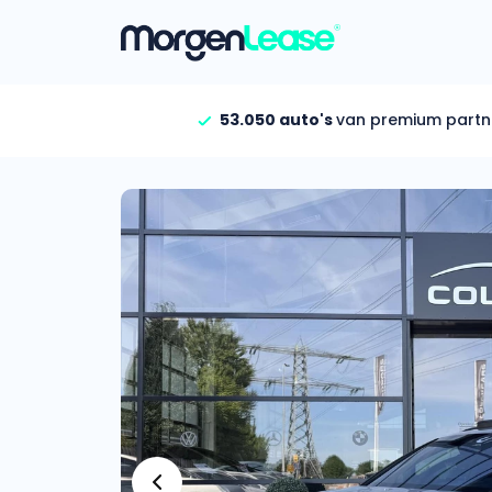
53.050 auto's
van premium partn
Vind jouw auto
Gehele aanbod
Bekijk volledig aanbod
Gezinsauto’s
Bekijk alle gezinsauto’
Hele aanbod
Bekijk alle stadsauto’s
EV’s/Hybrides
Bekijk alle electrische 