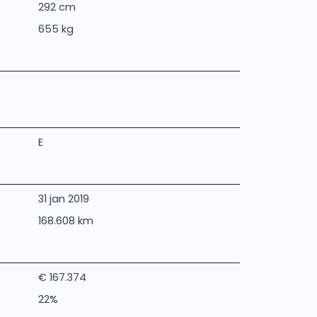
292 cm
655 kg
E
31 jan 2019
168.608 km
€ 167.374
22%