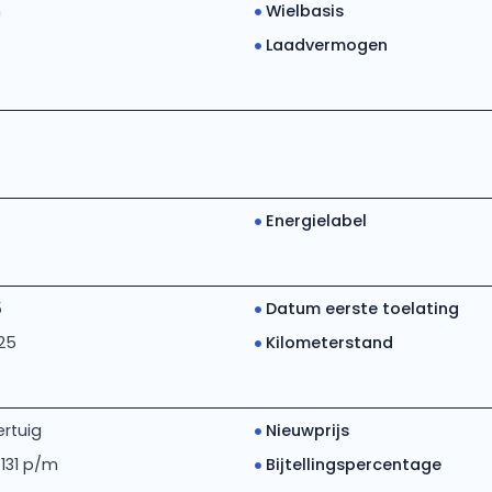
h
Wielbasis
Laadvermogen
Energielabel
5
Datum eerste toelating
25
Kilometerstand
rtuig
Nieuwprijs
 131 p/m
Bijtellingspercentage