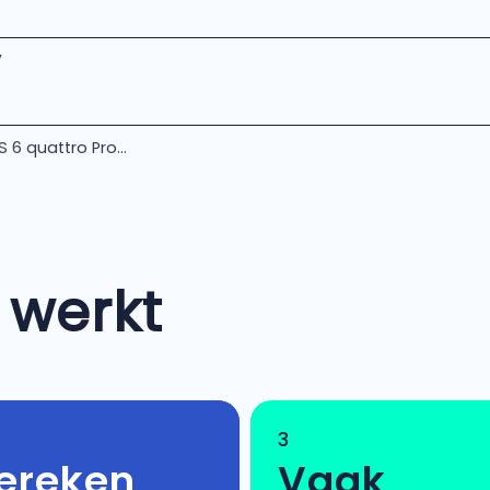
V
S 6 quattro Pro...
 werkt
3
ereken
Vaak