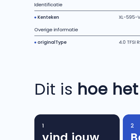
Identificatie
Kenteken
XL-595-
Overige informatie
originalType
4.0 TFSI R
Dit is
hoe het
1
2
vind jouw
B