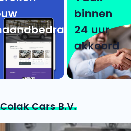
ouw
binnen
aandbedrag
24 uur
akkoord
n
Colak Cars B.V.