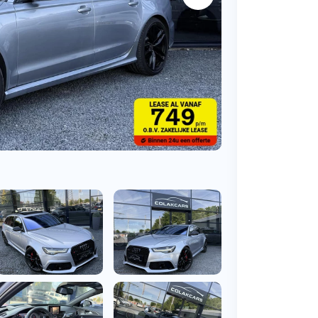
BMW
Vragen over jouw aanvraag
ens
(2000+ auto's)
Leasevormen
Vragen over leasevormen
ens