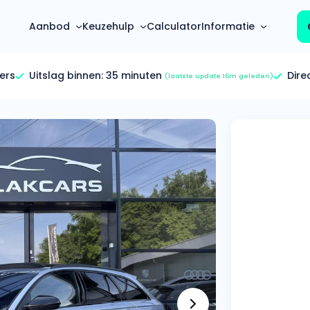
Aanbod
Keuzehulp
Calculator
Informatie
ers
Uitslag binnen:
35 minuten
Dire
(laatste update 16m geleden)
Top 5 populaire merken
Hoeveel kan ik lenen?
Mercedes-Benz
Over ons
Bereken in één minuut
(3500+ auto's)
Gehele FAQ’s
Calculator
Volkswagen
Bekijk volledige FAQ’s
s
Maandbedrag berekenen
(4500+ auto's)
Zakelijk
Offerte vergelijken
Volvo
Vragen over zakelijk
Wij geven jou een betere deal
(1000+ auto's)
Particulier
Audi
Vragen over particulier
auto’s
(2000+ auto's)
Jouw aanvraag