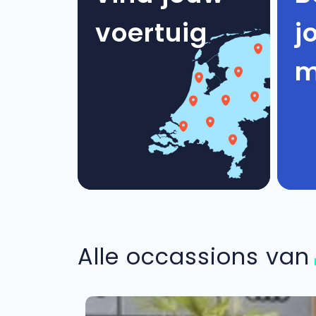
voertuig
j
m
Alle occassions va