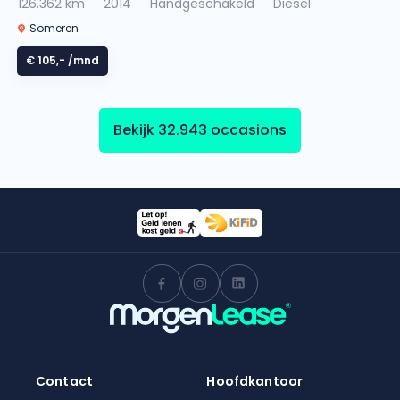
126.362 km
2014
Handgeschakeld
Diesel
Someren
€ 105,-
/mnd
Bekijk 32.943 occasions
Contact
Hoofdkantoor