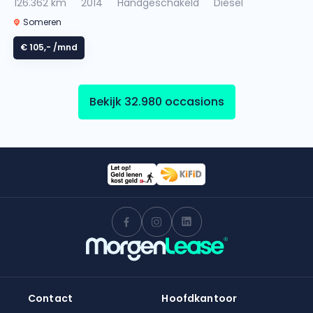
126.362 km
2014
Handgeschakeld
Diesel
Someren
€ 105,-
/mnd
Bekijk 32.980 occasions
Contact
Hoofdkantoor