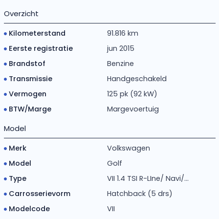
Overzicht
Kilometerstand
91.816 km
Eerste registratie
jun 2015
Brandstof
Benzine
Transmissie
Handgeschakeld
Vermogen
125 pk (92 kW)
BTW/Marge
Margevoertuig
Model
Merk
Volkswagen
Model
Golf
Type
VII 1.4 TSI R-LIne/ Navi/...
Carrosserievorm
Hatchback (5 drs)
Modelcode
VII