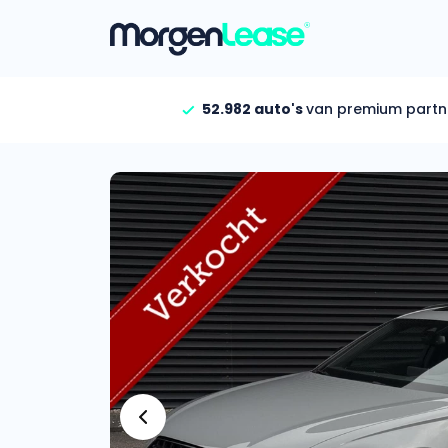
52.982 auto's
van premium partn
Vind jouw auto
Gehele aanbod
Bekijk volledig aanbod
Gezinsauto’s
Bekijk alle gezinsauto’
Hele aanbod
Bekijk alle stadsauto’s
EV’s/Hybrides
Bekijk alle electrische 