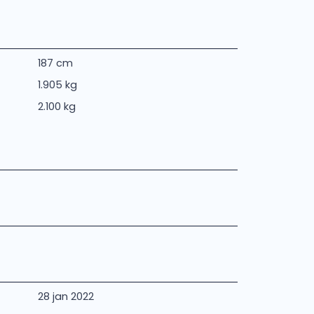
187 cm
1.905 kg
2.100 kg
28 jan 2022