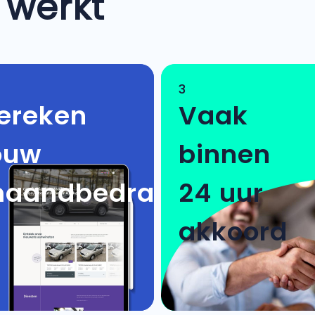
 werkt
3
ereken
Vaak
ouw
binnen
aandbedrag
24 uur
akkoord