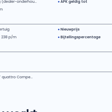
 (dealer-onderhou...
APK geldig tot
km
rtuig
Nieuwprijs
€ 238 p/m
Bijtellingspercentage
iT quattro Compe...