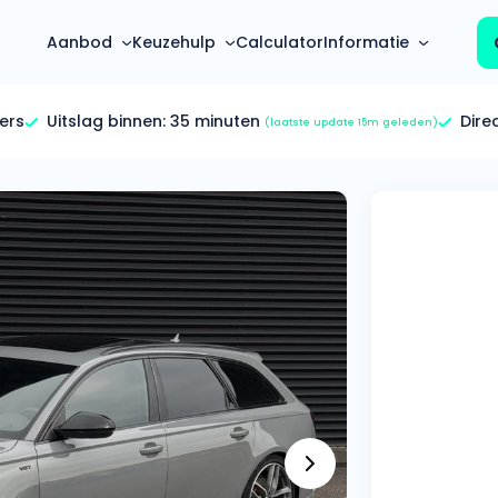
Aanbod
Keuzehulp
Calculator
Informatie
ers
Uitslag binnen:
35 minuten
Dire
(laatste update 15m geleden)
Top 5 populaire merken
Hoeveel kan ik lenen?
Mercedes-Benz
Over ons
Bereken in één minuut
(3500+ auto's)
Gehele FAQ’s
Calculator
Volkswagen
Bekijk volledige FAQ’s
s
Maandbedrag berekenen
(4500+ auto's)
Zakelijk
Offerte vergelijken
Volvo
Vragen over zakelijk
Wij geven jou een betere deal
(1000+ auto's)
Particulier
Audi
Vragen over particulier
auto’s
(2000+ auto's)
Jouw aanvraag