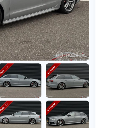
BMW
Vragen over jouw aanvraag
ens
(2000+ auto's)
Leasevormen
Vragen over leasevormen
ens