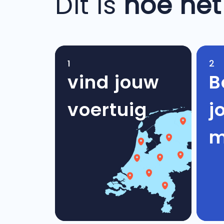
Dit is
hoe het
1
2
vind jouw
B
voertuig
j
m