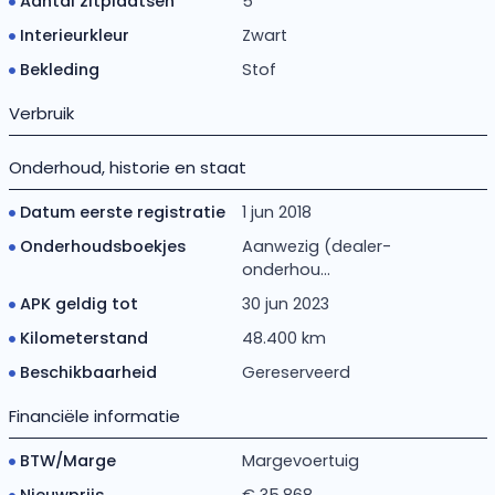
Aantal zitplaatsen
5
Interieurkleur
Zwart
Bekleding
Stof
Verbruik
Onderhoud, historie en staat
Datum eerste registratie
1 jun 2018
Onderhoudsboekjes
Aanwezig (dealer-
onderhou...
APK geldig tot
30 jun 2023
Kilometerstand
48.400 km
Beschikbaarheid
Gereserveerd
Financiële informatie
BTW/Marge
Margevoertuig
Nieuwprijs
€ 35.868