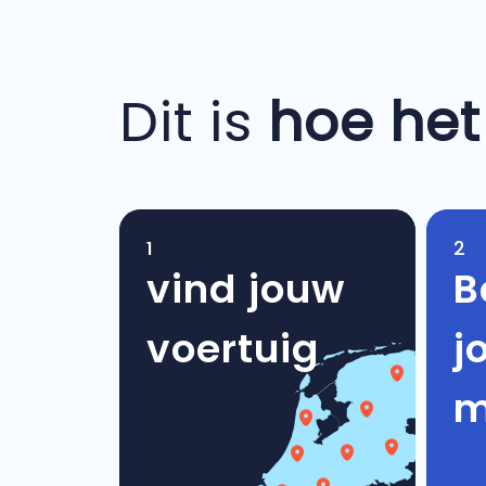
Dit is
hoe het
1
2
vind jouw
B
voertuig
j
m