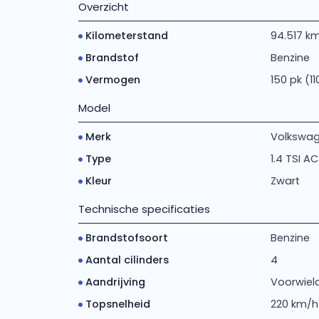
Overzicht
Kilometerstand
94.517 k
Brandstof
Benzine
Vermogen
150 pk (1
Model
Merk
Volkswa
Type
1.4 TSI A
Kleur
Zwart
Technische specificaties
Brandstofsoort
Benzine
Aantal cilinders
4
Aandrijving
Voorwiela
Topsnelheid
220 km/h