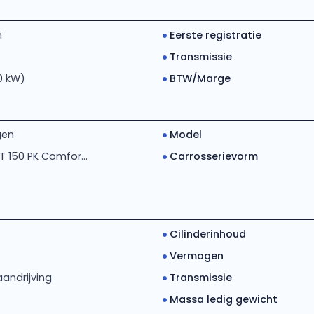
m
Eerste registratie
Transmissie
10 kW)
BTW/Marge
gen
Model
CT 150 PK Comfor...
Carrosserievorm
Cilinderinhoud
Vermogen
andrijving
Transmissie
Massa ledig gewicht