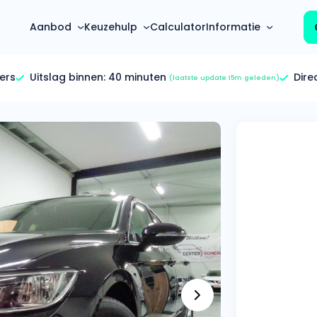
Aanbod
Keuzehulp
Calculator
Informatie
ers
Uitslag binnen:
40 minuten
Dire
(laatste update 15m geleden)
Top 5 populaire merken
Hoeveel kan ik lenen?
Mercedes-Benz
Over ons
Bereken in één minuut
(3500+ auto's)
Gehele FAQ’s
Calculator
Volkswagen
Bekijk volledige FAQ’s
s
Maandbedrag berekenen
(4500+ auto's)
Zakelijk
Offerte vergelijken
Volvo
Vragen over zakelijk
Wij geven jou een betere deal
(1000+ auto's)
Particulier
Audi
Vragen over particulier
auto’s
(2000+ auto's)
Jouw aanvraag