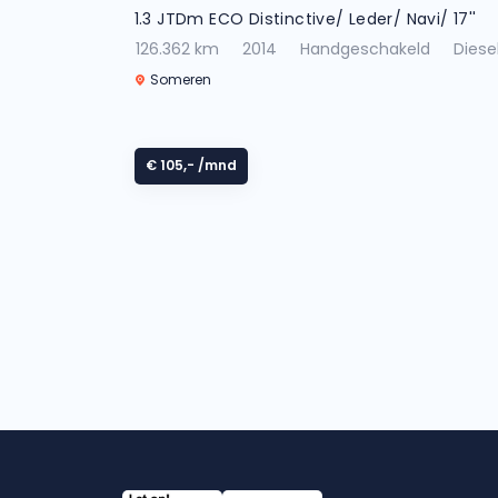
1.3 JTDm ECO Distinctive/ Leder/ Navi/ 17''
126.362 km
2014
Handgeschakeld
Diese
Someren
€ 105,-
/mnd