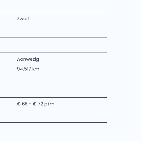
Zwart
Aanwezig
94.517 km
€ 66 - € 72 p/m