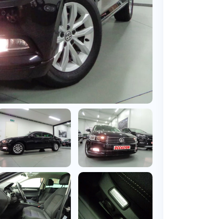
BMW
Vragen over jouw aanvraag
ens
(2000+ auto's)
Leasevormen
Vragen over leasevormen
ens