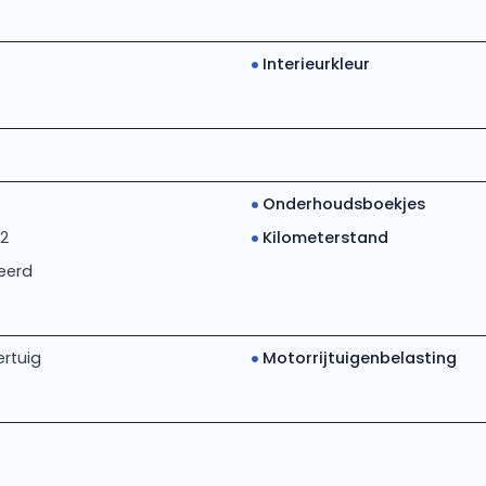
Interieurkleur
5
Onderhoudsboekjes
22
Kilometerstand
eerd
rtuig
Motorrijtuigenbelasting