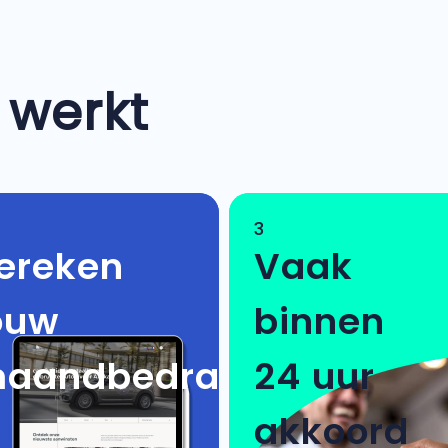
 werkt
3
ereken
Vaak
ouw
binnen
aandbedrag
24 uur
akkoord