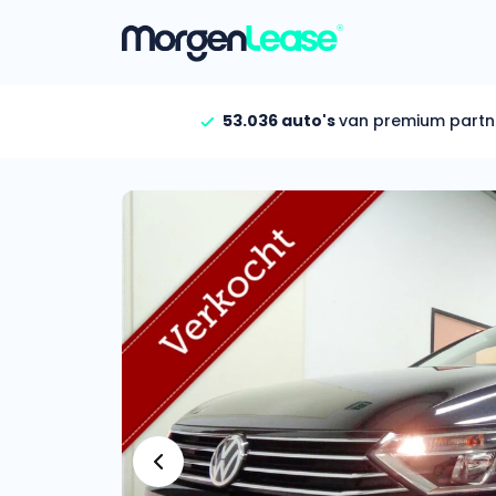
53.036 auto's
van premium partn
Vind jouw auto
Gehele aanbod
Bekijk volledig aanbod
Gezinsauto’s
Bekijk alle gezinsauto’
Hele aanbod
Bekijk alle stadsauto’s
EV’s/Hybrides
Bekijk alle electrische 