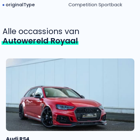
originalType
Competition Sportback
Alle occassions van
Autowereld Royaal
Audi RS4