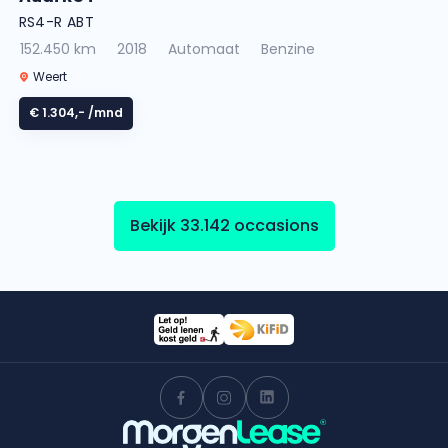
RS4-R ABT
152.450 km
2018
Automaat
Benzine
Weert
€ 1.304,-
/mnd
Bekijk 33.142 occasions