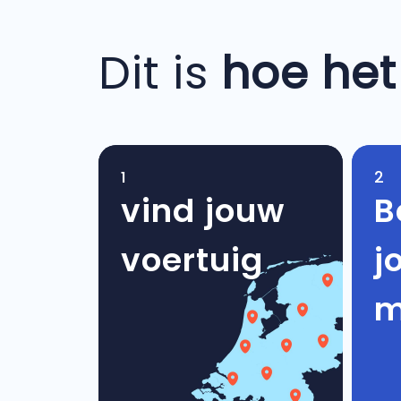
Dit is
hoe het
1
2
vind jouw
B
voertuig
j
m