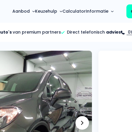
Aanbod
Keuzehulp
Calculator
Informatie
auto's
van premium partners
Direct telefonisch
advies
01
Top 5 populaire merken
Hoeveel kan ik lenen?
Mercedes-Benz
Over ons
Bereken in één minuut
(3500+ auto's)
Gehele FAQ’s
Calculator
Volkswagen
Bekijk volledige FAQ’s
s
Maandbedrag berekenen
(4500+ auto's)
Zakelijk
Offerte vergelijken
Volvo
Vragen over zakelijk
Wij geven jou een betere deal
(1000+ auto's)
Particulier
Audi
Vragen over particulier
auto’s
(2000+ auto's)
Jouw aanvraag