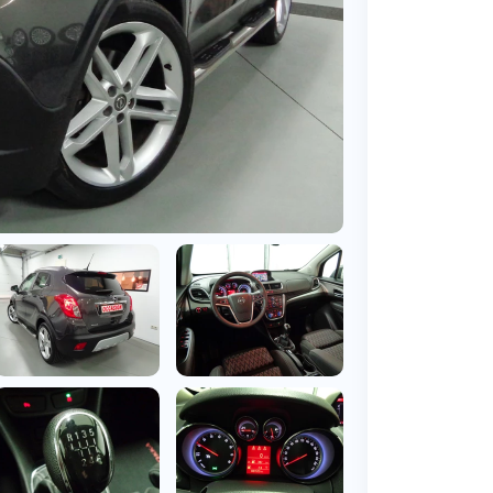
BMW
Vragen over jouw aanvraag
ens
(2000+ auto's)
Leasevormen
Vragen over leasevormen
ens