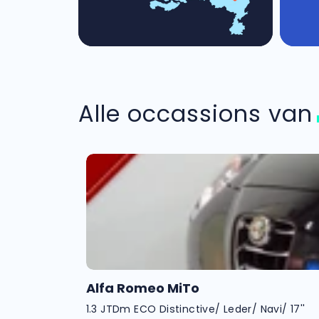
Alle occassions va
Alfa Romeo MiTo
1.3 JTDm ECO Distinctive/ Leder/ Navi/ 17''