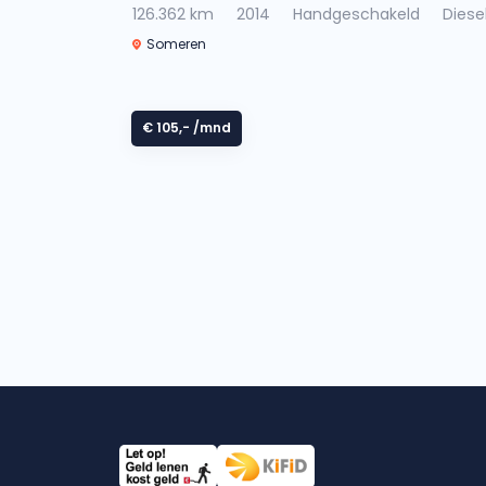
126.362 km
2014
Handgeschakeld
Diese
Someren
€ 105,-
/mnd