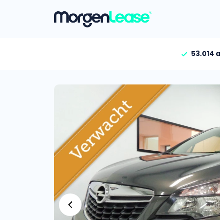
53.014 
Vind jouw auto
Gehele aanbod
Bekijk volledig aanbod
Gezinsauto’s
Bekijk alle gezinsauto’
Hele aanbod
Bekijk alle stadsauto’s
EV’s/Hybrides
Bekijk alle electrische 