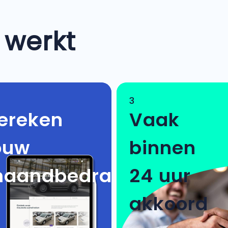
 werkt
3
ereken
Vaak
ouw
binnen
aandbedrag
24 uur
akkoord