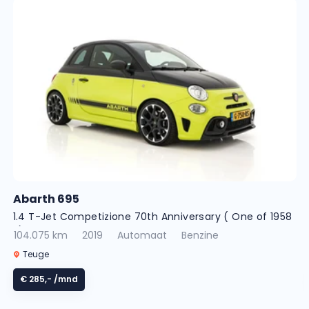
Abarth 695
1.4 T-Jet Competizione 70th Anniversary ( One of 1958
! )
104.075 km
2019
Automaat
Benzine
Teuge
€ 285,-
/mnd