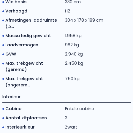
Wielbasis
330 cm
Verhoogd
H2
Afmetingen laadruimte
304 x 178 x 189 cm
(Lx...
Massa ledig gewicht
1.958 kg
Laadvermogen
982 kg
GVW
2.940 kg
Max. trekgewicht
2.450 kg
(geremd)
Max. trekgewicht
750 kg
(ongerem...
Interieur
Cabine
Enkele cabine
Aantal zitplaatsen
3
Interieurkleur
Zwart