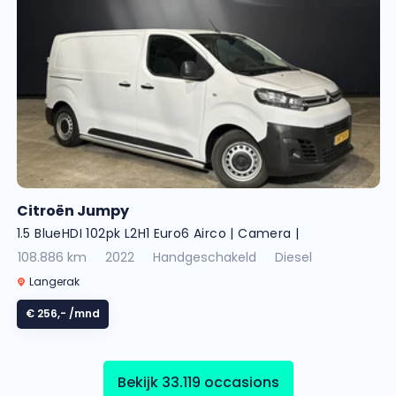
Citroën Jumpy
1.5 BlueHDI 102pk L2H1 Euro6 Airco | Camera |
Cruisecontrol | Trekhaak | Sidebars
108.886 km
2022
Handgeschakeld
Diesel
Langerak
€ 256,-
/mnd
Bekijk 33.119 occasions