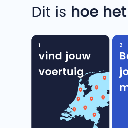
Dit is
hoe het
1
2
vind jouw
B
voertuig
j
m