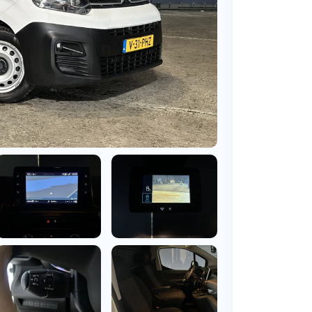
BMW
Vragen over jouw aanvraag
ens
(2000+ auto's)
Leasevormen
Vragen over leasevormen
ens