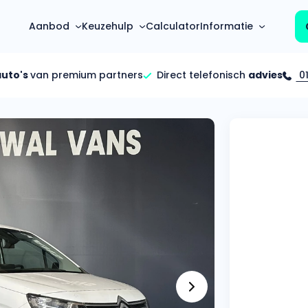
Aanbod
Keuzehulp
Calculator
Informatie
auto's
van premium partners
Direct telefonisch
advies
01
Top 5 populaire merken
Hoeveel kan ik lenen?
Mercedes-Benz
Over ons
Bereken in één minuut
(3500+ auto's)
Gehele FAQ’s
Calculator
Volkswagen
Bekijk volledige FAQ’s
s
Maandbedrag berekenen
(4500+ auto's)
Zakelijk
Offerte vergelijken
Volvo
Vragen over zakelijk
Wij geven jou een betere deal
(1000+ auto's)
Particulier
Audi
Vragen over particulier
auto’s
(2000+ auto's)
Jouw aanvraag