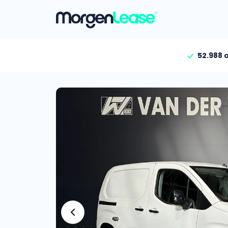
52.988 
Vind jouw auto
Gehele aanbod
Bekijk volledig aanbod
Gezinsauto’s
Bekijk alle gezinsauto’
Hele aanbod
Bekijk alle stadsauto’s
EV’s/Hybrides
Bekijk alle electrische 