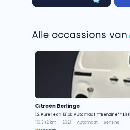
Alle occassions va
Citroën Berlingo
1.2 PureTech 131pk Automaat **Benzine** L1H1
116.342 km
2021
Automaat
Benzine