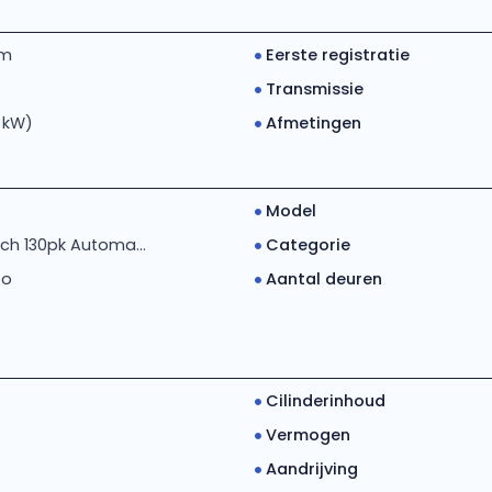
km
Eerste registratie
Transmissie
6 kW)
Afmetingen
Model
ech 130pk Automa...
Categorie
to
Aantal deuren
Cilinderinhoud
Vermogen
Aandrijving