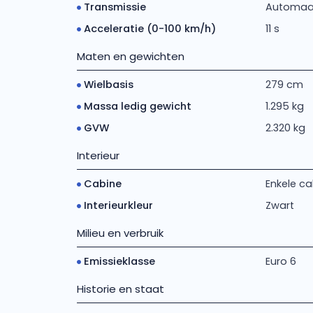
Transmissie
Automaat 
Acceleratie (0-100 km/h)
11 s
Maten en gewichten
Wielbasis
279 cm
Massa ledig gewicht
1.295 kg
GVW
2.320 kg
Interieur
Cabine
Enkele ca
Interieurkleur
Zwart
Milieu en verbruik
Emissieklasse
Euro 6
Historie en staat