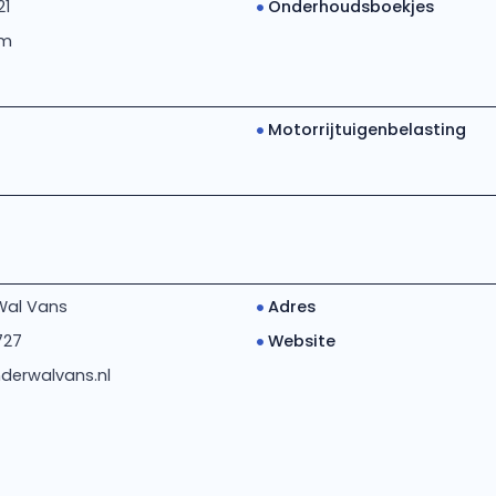
21
Onderhoudsboekjes
km
Motorrijtuigenbelasting
Wal Vans
Adres
727
Website
derwalvans.nl