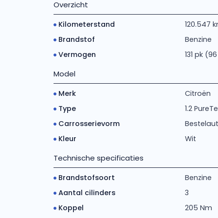
Overzicht
Kilometerstand
120.547 
Brandstof
Benzine
Vermogen
131 pk (9
Model
Merk
Citroën
Type
1.2 PureT
Carrosserievorm
Bestelau
Kleur
Wit
Technische specificaties
Brandstofsoort
Benzine
Aantal cilinders
3
Koppel
205 Nm