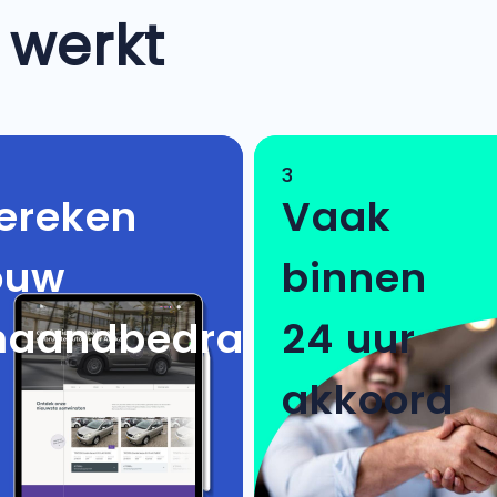
 werkt
3
ereken
Vaak
ouw
binnen
aandbedrag
24 uur
akkoord