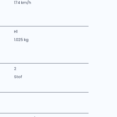
174 km/h
H1
1.025 kg
2
Stof