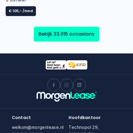
Someren
€ 105,-
/mnd
Bekijk 33.015 occasions
Contact
Hoofdkantoor
welkom@morgenlease.nl
Technopol 29,