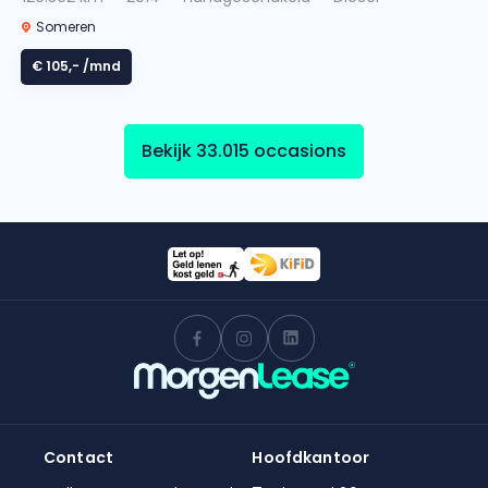
Someren
€ 105,-
/mnd
Bekijk 33.015 occasions
Contact
Hoofdkantoor