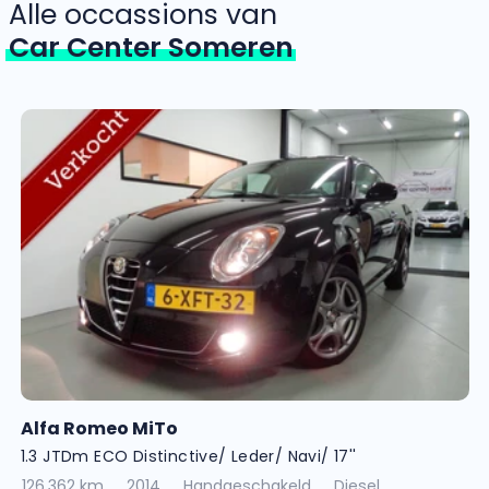
Alle occassions van
Car Center Someren
Alfa Romeo MiTo
1.3 JTDm ECO Distinctive/ Leder/ Navi/ 17''
126.362 km
2014
Handgeschakeld
Diesel