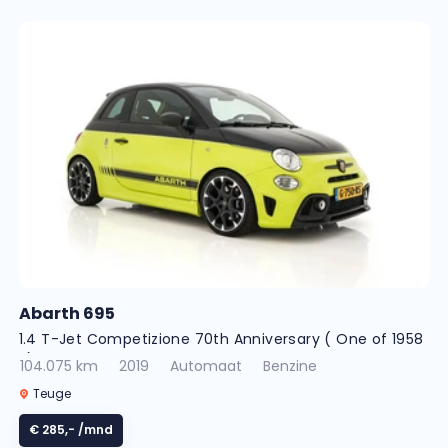
Abarth 695
1.4 T-Jet Competizione 70th Anniversary ( One of 1958
! )
104.075 km
2019
Automaat
Benzine
Teuge
€ 285,-
/mnd