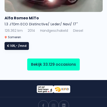
Alfa Romeo MiTo
1.3 JTDm ECO Distinctive/ Leder/ Navi/ 17''
126.362 km
2014
Handgeschakeld
Diesel
Someren
€ 105,-
/mnd
Bekijk 33.129 occasions