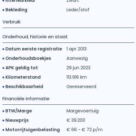
Interieurkleur
Zwart
Bekleding
Leder/stof
Verbruik
Onderhoud, historie en staat
Datum eerste registratie
1 apr 2013
Onderhoudsboekjes
Aanwezig
APK geldig tot
29 jun 2023
Kilometerstand
113.916 km
Beschikbaarheid
Gereserveerd
Financiële informatie
BTW/Marge
Margevoertuig
Nieuwprijs
€ 39.200
Motorrijtuigenbelasting
€ 66 - € 72 p/m