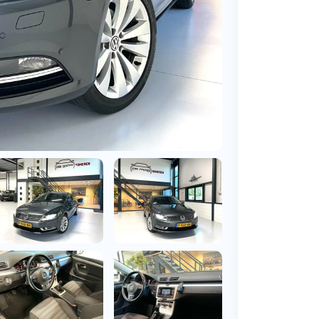
BMW
Vragen over jouw aanvraag
ens
(2000+ auto's)
Leasevormen
Vragen over leasevormen
ens