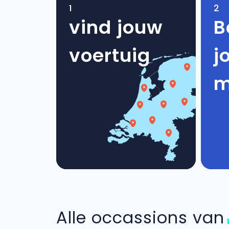
1
2
vind jouw
B
voertuig
j
m
Alle occassions va