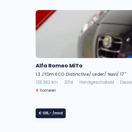
Alfa Romeo MiTo
1.3 JTDm ECO Distinctive/ Leder/ Navi/ 17''
126.362 km
2014
Handgeschakeld
Diese
Someren
€ 105,-
/mnd