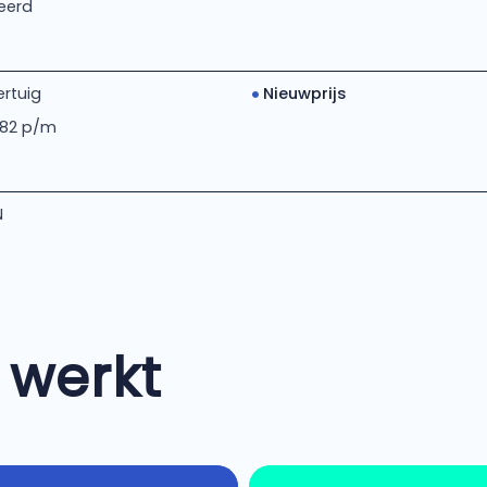
eerd
rtuig
Nieuwprijs
 82 p/m
N
 werkt