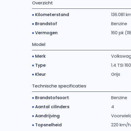
Overzicht
Kilometerstand
136.081 k
Brandstof
Benzine
Vermogen
160 pk (1
Model
Merk
Volkswa
Type
1.4 TSI 16
Kleur
Grijs
Technische specificaties
Brandstofsoort
Benzine
Aantal cilinders
4
Aandrijving
Voorwiela
Topsnelheid
220 km/h