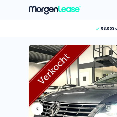
53.003 
Vind jouw auto
Gehele aanbod
Bekijk volledig aanbod
Gezinsauto’s
Bekijk alle gezinsauto’
Hele aanbod
Bekijk alle stadsauto’s
EV’s/Hybrides
Bekijk alle electrische 