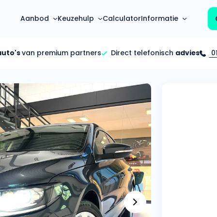
Aanbod
Keuzehulp
Calculator
Informatie
auto's
van premium partners
Direct telefonisch
advies
01
Top 5 populaire merken
Hoeveel kan ik lenen?
Mercedes-Benz
Over ons
Bereken in één minuut
(3500+ auto's)
Gehele FAQ’s
Calculator
Volkswagen
Bekijk volledige FAQ’s
s
Maandbedrag berekenen
(4500+ auto's)
Zakelijk
Offerte vergelijken
Volvo
Vragen over zakelijk
Wij geven jou een betere deal
(1000+ auto's)
Particulier
Audi
Vragen over particulier
auto’s
(2000+ auto's)
Jouw aanvraag