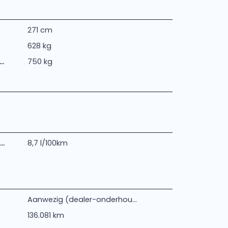
271 cm
628 kg
.
750 kg
..
8,7 l/100km
Aanwezig (dealer-onderhou...
136.081 km