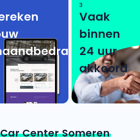
3
ereken
Vaak
ouw
binnen
aandbedrag
24 uur
akkoord
n
Car Center Someren