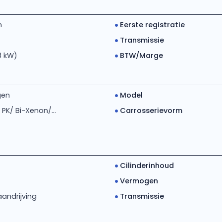
m
Eerste registratie
Transmissie
18 kW)
BTW/Marge
gen
Model
0 PK/ Bi-Xenon/...
Carrosserievorm
Cilinderinhoud
Vermogen
andrijving
Transmissie