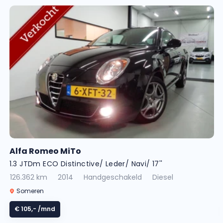
Alfa Romeo MiTo
1.3 JTDm ECO Distinctive/ Leder/ Navi/ 17''
126.362 km
2014
Handgeschakeld
Diesel
Someren
€ 105,-
/mnd