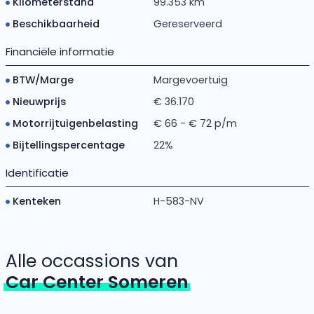
Kilometerstand
99.353 km
Beschikbaarheid
Gereserveerd
Financiële informatie
BTW/Marge
Margevoertuig
Nieuwprijs
€ 36.170
Motorrijtuigenbelasting
€ 66 - € 72 p/m
Bijtellingspercentage
22%
Identificatie
Kenteken
H-583-NV
Alle occassions van
Car Center Someren