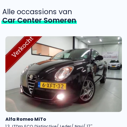
Alle occassions van
Car Center Someren
Alfa Romeo MiTo
1.3 JTDm ECO Distinctive/ Leder/ Navi/ 17''