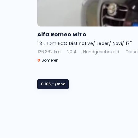
Alfa Romeo MiTo
1.3 JTDm ECO Distinctive/ Leder/ Navi/ 17''
126.362 km
2014
Handgeschakeld
Diese
Someren
€ 105,-
/mnd