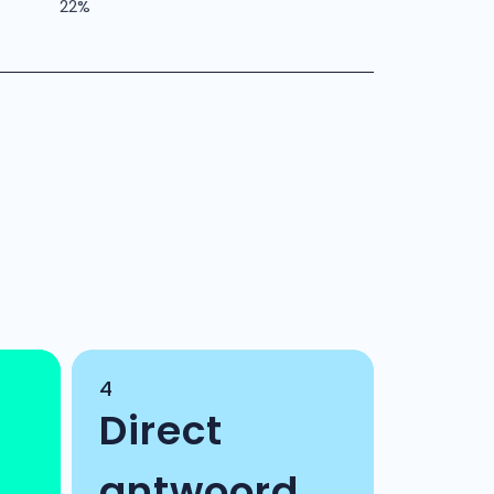
22%
4
Direct
antwoord