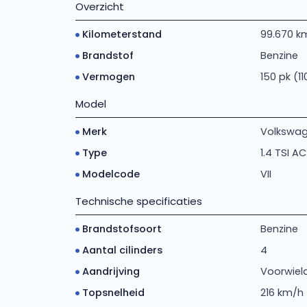
Overzicht
Kilometerstand
99.670 k
Brandstof
Benzine
Vermogen
150 pk (1
Model
Merk
Volkswa
Type
1.4 TSI AC
Modelcode
VII
Technische specificaties
Brandstofsoort
Benzine
Aantal cilinders
4
Aandrijving
Voorwiela
Topsnelheid
216 km/h