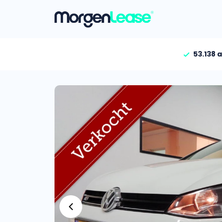
53.138 
Vind jouw auto
Gehele aanbod
Bekijk volledig aanbod
Gezinsauto’s
Bekijk alle gezinsauto’
Hele aanbod
Bekijk alle stadsauto’s
EV’s/Hybrides
Bekijk alle electrische 