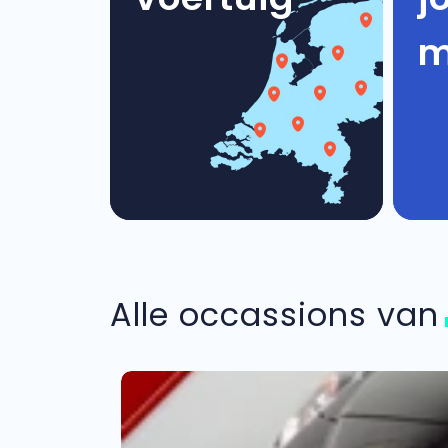
m
Alle occassions va