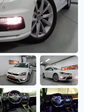
BMW
Vragen over jouw aanvraag
ens
(2000+ auto's)
Leasevormen
Vragen over leasevormen
ens