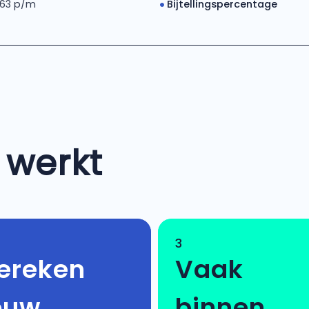
 63 p/m
Bijtellingspercentage
 werkt
3
ereken
Vaak
ouw
binnen