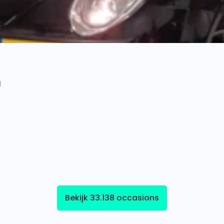
l
Bekijk 33.138 occasions