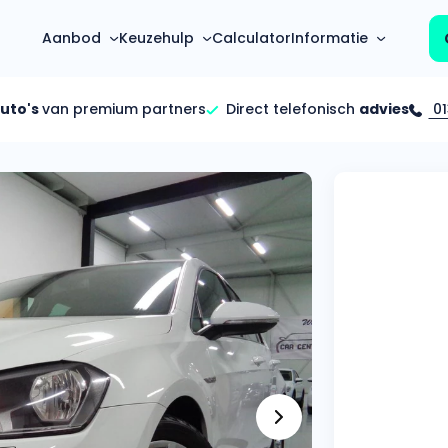
Aanbod
Keuzehulp
Calculator
Informatie
auto's
van premium partners
Direct telefonisch
advies
01
Top 5 populaire merken
Hoeveel kan ik lenen?
Mercedes-Benz
Over ons
Bereken in één minuut
(3500+ auto's)
Gehele FAQ’s
Calculator
Volkswagen
Bekijk volledige FAQ’s
s
Maandbedrag berekenen
(4500+ auto's)
Zakelijk
Offerte vergelijken
Volvo
Vragen over zakelijk
Wij geven jou een betere deal
(1000+ auto's)
Particulier
Audi
Vragen over particulier
auto’s
(2000+ auto's)
Jouw aanvraag