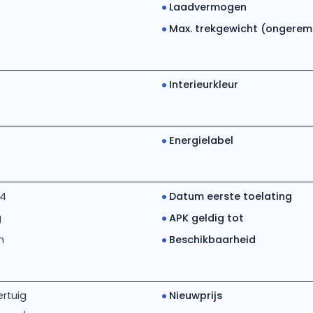
Laadvermogen
Max. trekgewicht (ongerem..
Interieurkleur
Energielabel
14
Datum eerste toelating
g
APK geldig tot
m
Beschikbaarheid
rtuig
Nieuwprijs