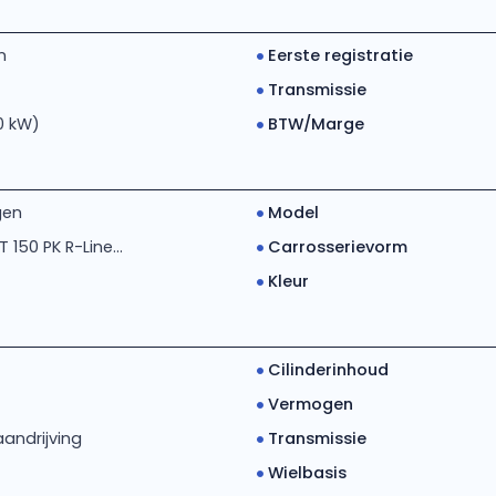
m
Eerste registratie
Transmissie
10 kW)
BTW/Marge
gen
Model
T 150 PK R-Line...
Carrosserievorm
Kleur
Cilinderinhoud
Vermogen
andrijving
Transmissie
Wielbasis