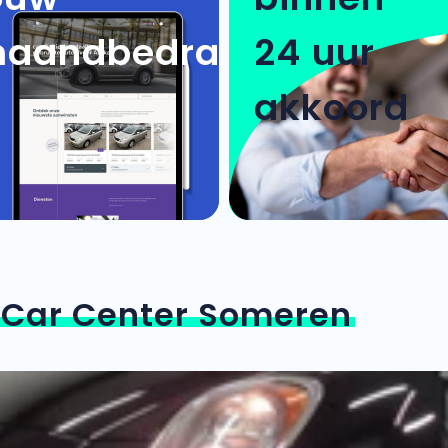
aandbedrag
24 uur
akkoord
n
Car Center Someren