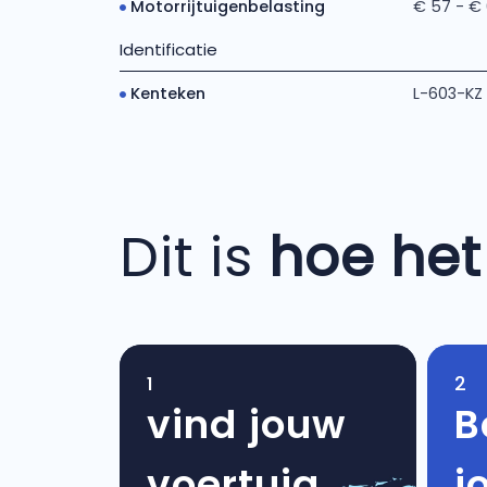
Motorrijtuigenbelasting
€ 57 - €
Identificatie
Kenteken
L-603-KZ
Dit is
hoe het
1
2
vind jouw
B
voertuig
j