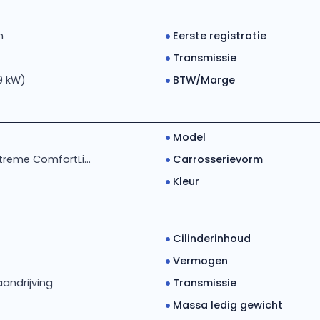
m
Eerste registratie
Transmissie
9 kW)
BTW/Marge
Model
-treme ComfortLi...
Carrosserievorm
Kleur
Cilinderinhoud
Vermogen
andrijving
Transmissie
Massa ledig gewicht