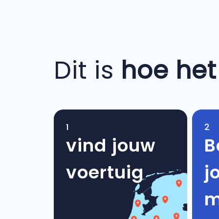
Dit is
hoe het
1
2
vind jouw
B
voertuig
j
m