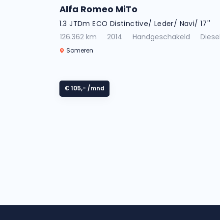
Alfa Romeo MiTo
1.3 JTDm ECO Distinctive/ Leder/ Navi/ 17''
126.362 km
2014
Handgeschakeld
Diese
Someren
€ 105,-
/mnd