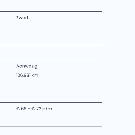
Zwart
Aanwezig
106.981 km
€ 66 - € 72 p/m