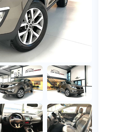
BMW
Vragen over jouw aanvraag
ens
(2000+ auto's)
Leasevormen
Vragen over leasevormen
ens