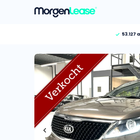
53.127 
Vind jouw auto
Gehele aanbod
Bekijk volledig aanbod
Gezinsauto’s
Bekijk alle gezinsauto’
Hele aanbod
Bekijk alle stadsauto’s
EV’s/Hybrides
Bekijk alle electrische 