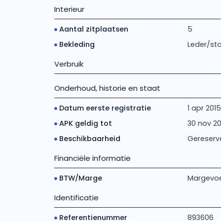
Interieur
Aantal zitplaatsen
5
Bekleding
Leder/st
Verbruik
Onderhoud, historie en staat
Datum eerste registratie
1 apr 2015
APK geldig tot
30 nov 2
Beschikbaarheid
Gereserv
Financiële informatie
BTW/Marge
Margevoe
Identificatie
Referentienummer
893606