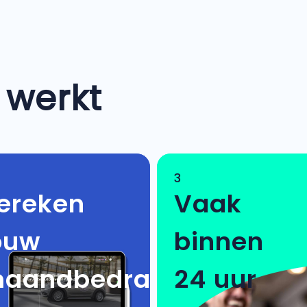
 werkt
3
ereken
Vaak
ouw
binnen
aandbedrag
24 uur