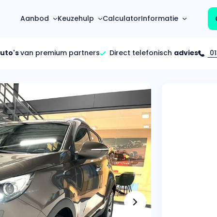
Aanbod
Keuzehulp
Calculator
Informatie
auto's
van premium partners
Direct telefonisch
advies
01
Top 5 populaire merken
Hoeveel kan ik lenen?
Mercedes-Benz
Over ons
Bereken in één minuut
(3500+ auto's)
Gehele FAQ’s
Calculator
Volkswagen
Bekijk volledige FAQ’s
s
Maandbedrag berekenen
(4500+ auto's)
Zakelijk
Offerte vergelijken
Volvo
Vragen over zakelijk
Wij geven jou een betere deal
(1000+ auto's)
Particulier
Audi
Vragen over particulier
auto’s
(2000+ auto's)
Jouw aanvraag