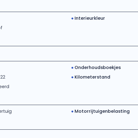
Interieurkleur
of
Onderhoudsboekjes
022
Kilometerstand
eerd
rtuig
Motorrijtuigenbelasting